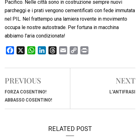
Pacifico. Nelle città sono in costruzione sempre nuovi
parcheggi e i prati vengono cementificati con fede immutata
nel PIL. Nel frattempo una lamiera rovente in movimento
occupa le nostre autostrade. Per fortuna in macchina
abbiamo l’aria condizionata!
F
X
W
L
T
E
C
P
a
h
i
h
m
o
r
c
a
n
r
a
p
i
e
t
k
e
i
y
n
PREVIOUS
NEXT
b
s
e
a
l
L
t
o
A
d
d
i
FORZA COSENTINO!
L’ANTIFRASI
o
p
I
s
n
ABBASSO COSENTINO!
k
p
n
k
RELATED POST