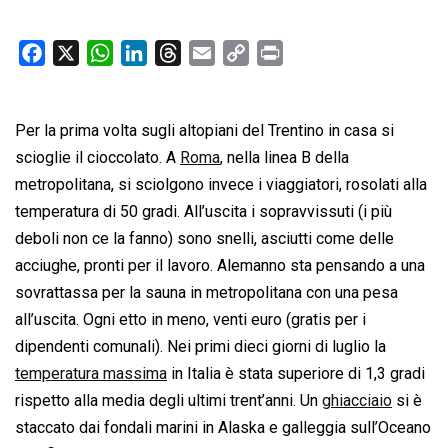
F
X
W
L
T
E
C
P
a
h
i
h
m
o
r
c
a
n
r
a
p
i
Per la prima volta sugli altopiani del Trentino in casa si
e
t
k
e
i
y
n
b
s
e
a
l
L
t
scioglie il cioccolato. A
Roma
, nella linea B della
o
A
d
d
i
metropolitana, si sciolgono invece i viaggiatori, rosolati alla
o
p
I
s
n
temperatura di 50 gradi. All’uscita i sopravvissuti (i più
k
p
n
k
deboli non ce la fanno) sono snelli, asciutti come delle
acciughe, pronti per il lavoro. Alemanno sta pensando a una
sovrattassa per la sauna in metropolitana con una pesa
all’uscita. Ogni etto in meno, venti euro (gratis per i
dipendenti comunali). Nei primi dieci giorni di luglio la
temperatura massima
in Italia è stata superiore di 1,3 gradi
rispetto alla media degli ultimi trent’anni. Un
ghiacciaio
si è
staccato dai fondali marini in Alaska e galleggia sull’Oceano