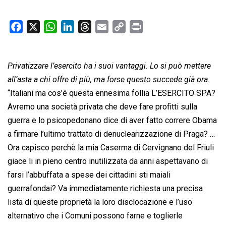
F
X
W
L
T
E
C
P
a
h
i
h
m
o
r
c
a
n
r
a
p
i
Privatizzare l’esercito ha i suoi vantaggi. Lo si può mettere
e
t
k
e
i
y
n
b
s
e
a
l
L
t
all’asta a chi offre di più, ma forse questo succede già ora.
o
A
d
d
i
“Italiani ma cos’é questa ennesima follia L’ESERCITO SPA?
o
p
I
s
n
Avremo una società privata che deve fare profitti sulla
k
p
n
k
guerra e lo psicopedonano dice di aver fatto correre Obama
a firmare l’ultimo trattato di denuclearizzazione di Praga? …
Ora capisco perchè la mia Caserma di Cervignano del Friuli
giace li in pieno centro inutilizzata da anni aspettavano di
farsi l’abbuffata a spese dei cittadini sti maiali
guerrafondai? Va immediatamente richiesta una precisa
lista di queste proprietà la loro disclocazione e l’uso
alternativo che i Comuni possono farne e toglierle