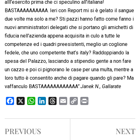
alll’esercito prima che ci speculino all’italiana!
BASTAAAAAAAAAA. Ieri con Report mi si è gelato il sangue
due volte ma solo a me? Sti pazzi hanno fatto come fanno i
nuovi amministratori delegati che si portano gli amichetti di
fiducia nell’azienda appena acquisita in culo a tutte le
competenze ed i quadri preesistenti, meglio un coglione
fedele, che uno competente that’s italy? Raddoppiando la
spesa del Palazzo, lasciando a stipendio gente a non fare
un cazzo e poi ci pignorano le case per una multa, mentre a
loro tutto è consentito anche di pagare quando gli pare? Ma
vaffanculo BASTAAAAAAAAAAAA”.
Janek N., Gallarate
F
X
W
L
T
E
C
P
a
h
i
h
m
o
r
c
a
n
r
a
p
i
e
t
k
e
i
y
n
PREVIOUS
NEXT
b
s
e
a
l
L
t