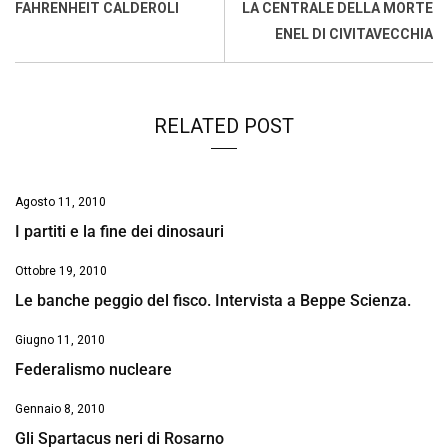
o
A
d
d
i
FAHRENHEIT CALDEROLI
LA CENTRALE DELLA MORTE
o
p
I
s
n
ENEL DI CIVITAVECCHIA
k
p
n
k
RELATED POST
Agosto 11, 2010
I partiti e la fine dei dinosauri
Ottobre 19, 2010
Le banche peggio del fisco. Intervista a Beppe Scienza.
Giugno 11, 2010
Federalismo nucleare
Gennaio 8, 2010
Gli Spartacus neri di Rosarno