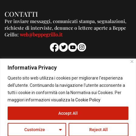
CONTATTI
Per inviare messaggi, comunicati stampa, segnalazioni,
richieste di interviste, denunce o lettere aperte a Beppe
Grillo:
web@beppegrillo.it
PUBBLICITA'
Informativa Privacy
Per la tua pubblicità su questo Blog:
Questo sito web utilizza i cookies per migliorare l'esperienza
pubblicita@beppegrillo.it
dell'utente. Continuando la navigazione l'utente acconsente a
tutti i cookie in conformità con la Normativa sui Cookies. Per
HOMEPAGE
COOKIE POLICY
PRIVACY POLICY
CONTATTI
maggiori informazioni visualizza la
Cookie Policy
Accept All
© Copyright 2026 - Il Blog di Beppe Grillo. All Rights Reserved - Powered by
happygrafic.com
Customize
Reject All