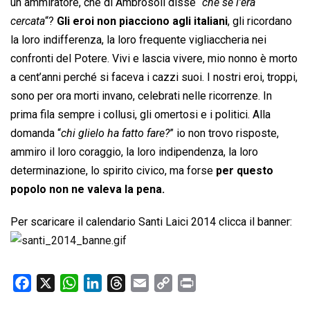
un ammiratore, che di Ambrosoli disse “
che se l’era
cercata
“?
Gli eroi non piacciono agli italiani
, gli ricordano
la loro indifferenza, la loro frequente vigliaccheria nei
confronti del Potere. Vivi e lascia vivere, mio nonno è morto
a cent’anni perché si faceva i cazzi suoi. I nostri eroi, troppi,
sono per ora morti invano, celebrati nelle ricorrenze. In
prima fila sempre i collusi, gli omertosi e i politici. Alla
domanda “
chi glielo ha fatto fare?
” io non trovo risposte,
ammiro il loro coraggio, la loro indipendenza, la loro
determinazione, lo spirito civico, ma forse
per questo
popolo non ne valeva la pena.
Per scaricare il calendario Santi Laici 2014 clicca il banner:
F
X
W
L
T
E
C
P
a
h
i
h
m
o
r