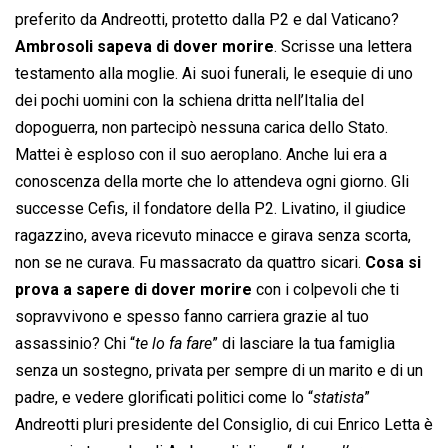
preferito da Andreotti, protetto dalla P2 e dal Vaticano?
Ambrosoli sapeva di dover morire
. Scrisse una lettera
testamento alla moglie. Ai suoi funerali, le esequie di uno
dei pochi uomini con la schiena dritta nell’Italia del
dopoguerra, non partecipò nessuna carica dello Stato.
Mattei è esploso con il suo aeroplano. Anche lui era a
conoscenza della morte che lo attendeva ogni giorno. Gli
successe Cefis, il fondatore della P2. Livatino, il giudice
ragazzino, aveva ricevuto minacce e girava senza scorta,
non se ne curava. Fu massacrato da quattro sicari.
Cosa si
prova a sapere di dover morire
con i colpevoli che ti
sopravvivono e spesso fanno carriera grazie al tuo
assassinio? Chi “
te lo fa fare
” di lasciare la tua famiglia
senza un sostegno, privata per sempre di un marito e di un
padre, e vedere glorificati politici come lo “
statista
”
Andreotti pluri presidente del Consiglio, di cui Enrico Letta è