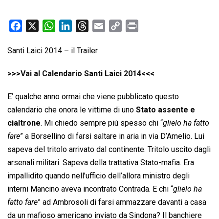
F
X
W
L
T
E
C
P
a
h
i
h
m
o
r
Santi Laici 2014 – il Trailer
c
a
n
r
a
p
i
e
t
k
e
i
y
n
>>>
Vai al Calendario Santi Laici 2014
<<<
b
s
e
a
l
L
t
o
A
d
d
i
E’ qualche anno ormai che viene pubblicato questo
o
p
I
s
n
calendario che onora le vittime di uno
Stato assente e
k
p
n
k
cialtrone
. Mi chiedo sempre più spesso chi “
glielo ha fatto
fare
” a Borsellino di farsi saltare in aria in via D’Amelio. Lui
sapeva del tritolo arrivato dal continente. Tritolo uscito dagli
arsenali militari. Sapeva della trattativa Stato-mafia. Era
impallidito quando nell’ufficio dell’allora ministro degli
interni Mancino aveva incontrato Contrada. E chi “
glielo ha
fatto fare
” ad Ambrosoli di farsi ammazzare davanti a casa
da un mafioso americano inviato da Sindona? Il banchiere