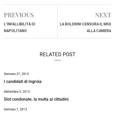
c
a
n
r
a
p
i
e
t
k
e
i
y
n
PREVIOUS
NEXT
b
s
e
a
l
L
t
o
A
d
d
i
L’INFALLIBILITÀ DI
LA BOLDRINI CENSURA IL M5S
o
p
I
s
n
NAPOLITANO
ALLA CAMERA
k
p
n
k
RELATED POST
Gennaio 27, 2013
I candidati di Ingroia
Settembre 5, 2013
Slot condonate, la multa ai cittadini
Gennaio 7, 2013