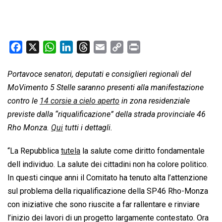
F
X
W
L
T
E
C
P
a
h
i
h
m
o
r
c
a
n
r
a
p
i
Portavoce senatori, deputati e consiglieri regionali del
e
t
k
e
i
y
n
MoVimento 5 Stelle saranno presenti alla manifestazione
b
s
e
a
l
L
t
contro le
14 corsie a cielo aperto
in zona residenziale
o
A
d
d
i
previste dalla “
riqualificazione
” della strada provinciale 46
o
p
I
s
n
Rho Monza.
Qui
tutti i dettagli.
k
p
n
k
“La Repubblica
tutela
la salute come diritto fondamentale
dell individuo. La salute dei cittadini non ha colore politico.
In questi cinque anni il Comitato ha tenuto alta l’attenzione
sul problema della riqualificazione della SP46 Rho-Monza
con iniziative che sono riuscite a far rallentare e rinviare
l’inizio dei lavori di un progetto largamente contestato. Ora