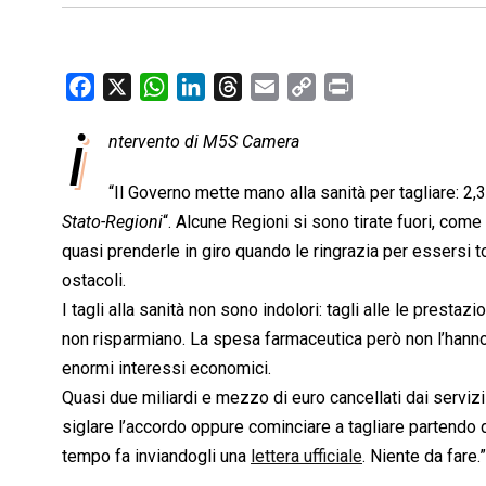
F
X
W
L
T
E
C
P
a
h
i
h
m
o
r
i
ntervento di M5S Camera
c
a
n
r
a
p
i
e
t
k
e
i
y
n
“Il Governo mette mano alla sanità per tagliare: 2,3
b
s
e
a
l
L
t
Stato-Regioni
“. Alcune Regioni si sono tirate fuori, come
o
A
d
d
i
quasi prenderle in giro quando le ringrazia per essersi 
o
p
I
s
n
ostacoli.
k
p
n
k
I tagli alla sanità non sono indolori: tagli alle le prestaz
non risparmiano. La spesa farmaceutica però non l’hanno t
enormi interessi economici.
Quasi due miliardi e mezzo di euro cancellati dai servizi a
siglare l’accordo oppure cominciare a tagliare partendo 
tempo fa inviandogli una
lettera ufficiale
. Niente da fare.