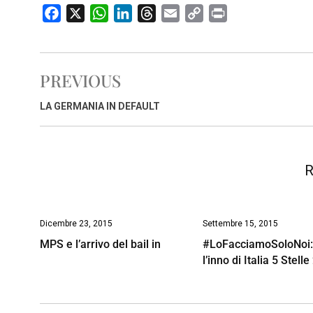
F
X
W
L
T
E
C
P
a
h
i
h
m
o
r
c
a
n
r
a
p
i
e
t
k
e
i
y
n
PREVIOUS
b
s
e
a
l
L
t
o
A
d
d
i
LA GERMANIA IN DEFAULT
o
p
I
s
n
k
p
n
k
R
Dicembre 23, 2015
Settembre 15, 2015
MPS e l’arrivo del bail in
#LoFacciamoSoloNoi
l’inno di Italia 5 Stell