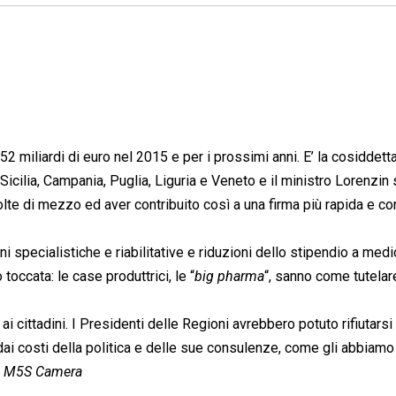
52 miliardi di euro nel 2015 e per i prossimi anni. E’ la cosiddetta
 Sicilia, Campania, Puglia, Liguria e Veneto e il ministro Lorenzi
tolte di mezzo ed aver contribuito così a una firma più rapida e c
ioni specialistiche e riabilitative e riduzioni dello stipendio a medi
occata: le case produttrici, le “
big pharma
“, sanno come tutelare
i cittadini. I Presidenti delle Regioni avrebbero potuto rifiutarsi 
dai costi della politica e delle sue consulenze, come gli abbiamo
”
M5S Camera