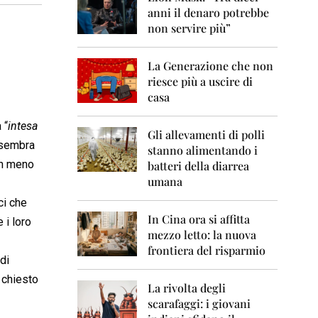
0
anni il denaro potrebbe
6
non servire più”
2
0
La Generazione che non
0
7
riesce più a uscire di
casa
2
0
 “
intesa
0
Gli allevamenti di polli
n sembra
8
stanno alimentando i
on meno
batteri della diarrea
2
umana
0
0
ci che
9
In Cina ora si affitta
 i loro
mezzo letto: la nuova
2
frontiera del risparmio
0
di
1
0
 chiesto
La rivolta degli
scarafaggi: i giovani
2