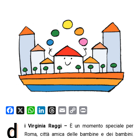
F
X
W
L
T
E
C
P
a
h
i
h
m
o
r
d
i Virginia Raggi –
È un momento speciale per
c
a
n
r
a
p
i
e
Roma, città amica delle bambine e dei bambini.
t
k
e
i
y
n