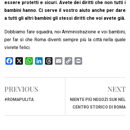
essere protetti e sicuri. Avete dei diritti che non tutti i
bambini hanno. Ci serve il vostro aiuto anche per dare
a tutti gli altri bambini gli stessi diritti che voi avete già.
Dobbiamo fare squadra, noi Amministrazione e voi bambini,
per far sì che Roma diventi sempre più la città nella quale
vivrete felici.
F
X
W
L
T
E
C
P
a
h
i
h
m
o
r
c
a
n
r
a
p
i
e
t
k
e
i
y
n
PREVIOUS
NEXT
b
s
e
a
l
L
t
o
A
d
d
i
#ROMAPULITA
NIENTE PIÙ NEGOZI SUK NEL
o
p
I
s
n
CENTRO STORICO DI ROMA
k
p
n
k