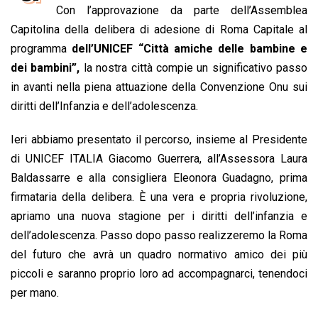
b
s
e
a
l
L
t
Con l’approvazione da parte dell’Assemblea
o
A
d
d
i
Capitolina della delibera di adesione di Roma Capitale al
o
p
I
s
n
programma
dell’UNICEF “Città amiche delle bambine e
k
p
n
k
dei bambini”,
la nostra città compie un significativo passo
in avanti nella piena attuazione della Convenzione Onu sui
diritti dell’Infanzia e dell’adolescenza.
Ieri abbiamo presentato il percorso, insieme al Presidente
di UNICEF ITALIA Giacomo Guerrera, all’Assessora Laura
Baldassarre e alla consigliera Eleonora Guadagno, prima
firmataria della delibera. È una vera e propria rivoluzione,
apriamo una nuova stagione per i diritti dell’infanzia e
dell’adolescenza. Passo dopo passo realizzeremo la Roma
del futuro che avrà un quadro normativo amico dei più
piccoli e saranno proprio loro ad accompagnarci, tenendoci
per mano.