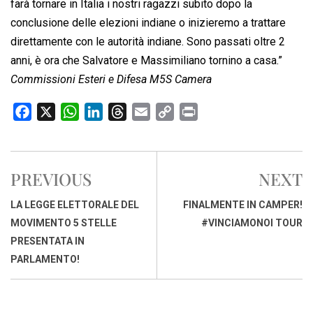
farà tornare in Italia i nostri ragazzi subito dopo la
conclusione delle elezioni indiane o inizieremo a trattare
direttamente con le autorità indiane. Sono passati oltre 2
anni, è ora che Salvatore e Massimiliano tornino a casa.”
Commissioni Esteri e Difesa M5S Camera
F
X
W
L
T
E
C
P
a
h
i
h
m
o
r
c
a
n
r
a
p
i
e
t
k
e
i
y
n
PREVIOUS
NEXT
b
s
e
a
l
L
t
o
A
d
d
i
LA LEGGE ELETTORALE DEL
FINALMENTE IN CAMPER!
o
p
I
s
n
MOVIMENTO 5 STELLE
#VINCIAMONOI TOUR
k
p
n
k
PRESENTATA IN
PARLAMENTO!