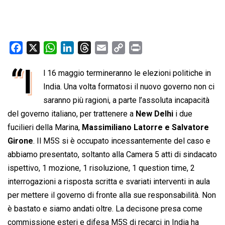
F
X
W
L
T
E
C
P
a
h
i
h
m
o
r
“I
l 16 maggio termineranno le elezioni politiche in
c
a
n
r
a
p
i
e
India. Una volta formatosi il nuovo governo non ci
t
k
e
i
y
n
b
s
e
a
l
L
t
saranno più ragioni, a parte l’assoluta incapacità
o
A
d
d
i
del governo italiano, per trattenere a
New Delhi
i due
o
p
I
s
n
fucilieri della Marina,
Massimiliano Latorre e Salvatore
k
p
n
k
Girone
. Il M5S si è occupato incessantemente del caso e
abbiamo presentato, soltanto alla Camera 5 atti di sindacato
ispettivo, 1 mozione, 1 risoluzione, 1 question time, 2
interrogazioni a risposta scritta e svariati interventi in aula
per mettere il governo di fronte alla sue responsabilità. Non
è bastato e siamo andati oltre. La decisone presa come
commissione esteri e difesa M5S di recarci in India ha