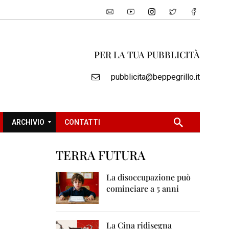
PER LA TUA PUBBLICITÀ
pubblicita@beppegrillo.it
ARCHIVIO
CONTATTI
TERRA FUTURA
2
0
La disoccupazione può
0
cominciare a 5 anni
5
2
0
La Cina ridisegna