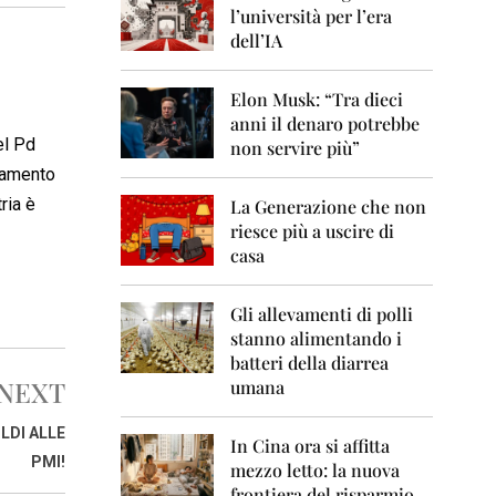
0
l’università per l’era
6
dell’IA
2
0
Elon Musk: “Tra dieci
0
anni il denaro potrebbe
7
del Pd
non servire più”
2
ziamento
0
ria è
La Generazione che non
0
8
riesce più a uscire di
casa
2
0
0
Gli allevamenti di polli
9
stanno alimentando i
batteri della diarrea
2
NEXT
umana
0
1
0
LDI ALLE
In Cina ora si affitta
PMI!
mezzo letto: la nuova
2
frontiera del risparmio