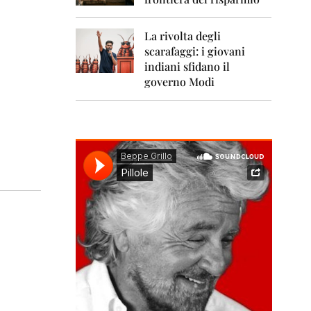
0
1
1
La rivolta degli
scarafaggi: i giovani
2
0
indiani sfidano il
1
governo Modi
2
2
0
1
3
2
0
1
4
2
0
1
5
2