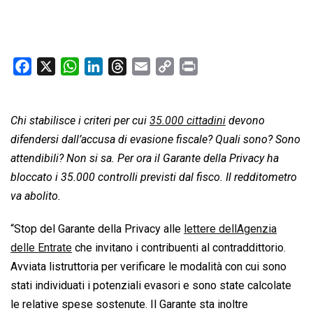
F
X
W
L
T
E
C
P
a
h
i
h
m
o
r
c
a
n
r
a
p
i
Chi stabilisce i criteri per cui
e
t
k
e
35.000 cittadini
i
y
n
devono
b
s
e
a
l
L
t
difendersi dall’accusa di evasione fiscale? Quali sono? Sono
o
A
d
d
i
attendibili? Non si sa. Per ora il Garante della Privacy ha
o
p
I
s
n
bloccato i 35.000 controlli previsti dal fisco. Il redditometro
k
p
n
k
va abolito.
“Stop del Garante della Privacy alle
lettere dellAgenzia
delle Entrate
che invitano i contribuenti al contraddittorio.
Avviata listruttoria per verificare le modalità con cui sono
stati individuati i potenziali evasori e sono state calcolate
le relative spese sostenute. Il Garante sta inoltre