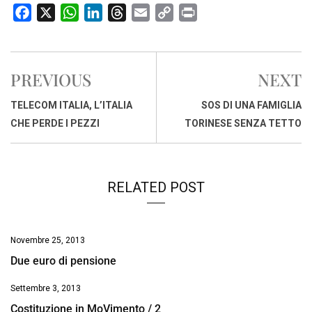
F
X
W
L
T
E
C
P
a
h
i
h
m
o
r
c
a
n
r
a
p
i
e
t
k
e
i
y
n
PREVIOUS
NEXT
b
s
e
a
l
L
t
o
A
d
d
i
TELECOM ITALIA, L’ITALIA
SOS DI UNA FAMIGLIA
o
p
I
s
n
CHE PERDE I PEZZI
TORINESE SENZA TETTO
k
p
n
k
RELATED POST
Novembre 25, 2013
Due euro di pensione
Settembre 3, 2013
Costituzione in MoVimento / 2