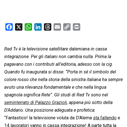
F
X
W
L
T
E
C
P
a
h
i
h
m
o
r
c
a
n
r
a
p
i
Red Tv è la televisione satellitare dalemiana in cassa
e
t
k
e
i
y
n
b
s
e
a
l
L
t
integrazione. Per gli italiani non cambia nulla. Prima la
o
A
d
d
i
pagavano con i contributi all’editoria, adesso con la cig.
o
p
I
s
n
Quando fu inaugurata si disse: “Porta in sé il simbolo del
k
p
n
k
colore rosso che nella storia della sinistra italiana ha sempre
avuto una rilevanza fondamentale e che nella lingua
spagnola significa Rete”. Gli studi di Red Tv sono nel
seminterrato di Palazzo Grazioli
, appena più sotto della
D’Addario. Una posizione adeguata e profetica.
“Fantastico! la televisione voluta da D’Alema
sta fallendo
e
14 lavoratori vanno in cassa integrazione! A parte tutta la