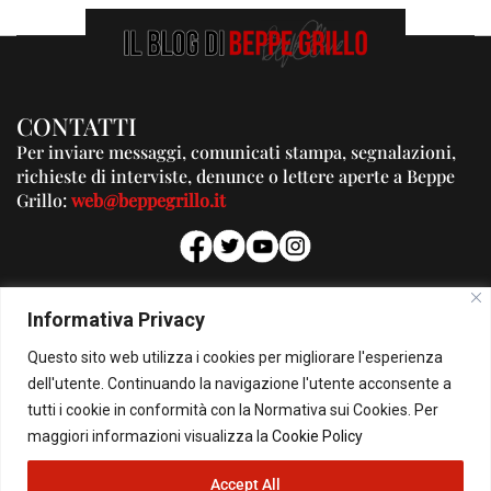
CONTATTI
Per inviare messaggi, comunicati stampa, segnalazioni,
richieste di interviste, denunce o lettere aperte a Beppe
Grillo:
web@beppegrillo.it
PUBBLICITA'
Informativa Privacy
Per la tua pubblicità su questo Blog:
Questo sito web utilizza i cookies per migliorare l'esperienza
pubblicita@beppegrillo.it
dell'utente. Continuando la navigazione l'utente acconsente a
tutti i cookie in conformità con la Normativa sui Cookies. Per
HOMEPAGE
COOKIE POLICY
PRIVACY POLICY
CONTATTI
maggiori informazioni visualizza la
Cookie Policy
Accept All
© Copyright 2026 - Il Blog di Beppe Grillo. All Rights Reserved - Powered by