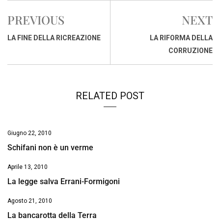
e
t
k
e
i
y
n
PREVIOUS
NEXT
b
s
e
a
l
L
t
o
A
d
d
i
LA FINE DELLA RICREAZIONE
LA RIFORMA DELLA
o
p
I
s
n
CORRUZIONE
k
p
n
k
RELATED POST
Giugno 22, 2010
Schifani non è un verme
Aprile 13, 2010
La legge salva Errani-Formigoni
Agosto 21, 2010
La bancarotta della Terra