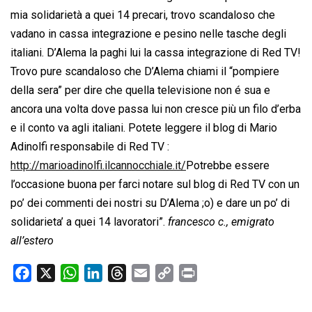
mia solidarietà a quei 14 precari, trovo scandaloso che
vadano in cassa integrazione e pesino nelle tasche degli
italiani. D’Alema la paghi lui la cassa integrazione di Red TV!
Trovo pure scandaloso che D’Alema chiami il “pompiere
della sera” per dire che quella televisione non é sua e
ancora una volta dove passa lui non cresce più un filo d’erba
e il conto va agli italiani. Potete leggere il blog di Mario
Adinolfi responsabile di Red TV :
http://marioadinolfi.ilcannocchiale.it/
Potrebbe essere
l’occasione buona per farci notare sul blog di Red TV con un
po’ dei commenti dei nostri su D’Alema ;o) e dare un po’ di
solidarieta’ a quei 14 lavoratori”.
francesco c., emigrato
all’estero
F
X
W
L
T
E
C
P
a
h
i
h
m
o
r
c
a
n
r
a
p
i