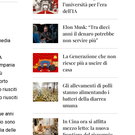
0
l’università per l’era
6
dell’IA
2
0
Elon Musk: “Tra dieci
0
anni il denaro potrebbe
7
non servire più”
media
2
0
La Generazione che non
0
,
8
riesce più a uscire di
Campania
casa
iù
2
0
orto
0
Gli allevamenti di polli
 riusciti
9
stanno alimentando i
 riusciti
batteri della diarrea
2
umana
0
1
ue anni
0
In Cina ora si affitta
io sono
mezzo letto: la nuova
2
ia delle
frontiera del risparmio