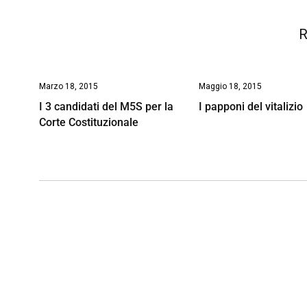
k
p
n
k
R
Marzo 18, 2015
Maggio 18, 2015
I 3 candidati del M5S per la
I papponi del vitalizio
Corte Costituzionale