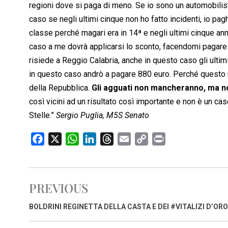
regioni dove si paga di meno. Se io sono un automobilist
caso se negli ultimi cinque non ho fatto incidenti, io pa
classe perché magari era in 14ª e negli ultimi cinque ann
caso a me dovrà applicarsi lo sconto, facendomi pagare
risiede a Reggio Calabria, anche in questo caso gli ultimi
in questo caso andrò a pagare 880 euro. Perché questo ri
della Repubblica.
Gli agguati non mancheranno, ma n
così vicini ad un risultato così importante e non è un ca
Stelle.”
Sergio Puglia, M5S Senato
F
X
W
L
T
E
C
P
a
h
i
h
m
o
r
c
a
n
r
a
p
i
e
t
k
e
i
y
n
PREVIOUS
b
s
e
a
l
L
t
o
A
d
d
i
BOLDRINI REGINETTA DELLA CASTA E DEI #VITALIZI D’ORO
o
p
I
s
n