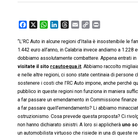
F
X
W
L
T
E
C
P
a
h
i
h
m
o
r
c
a
n
r
a
p
i
“L’RC Auto in alcune regioni d’Italia è insostenibile le 
e
t
k
e
i
y
n
1.442 euro all’anno, in Calabria invece andiamo a 1.228 eu
b
s
e
a
l
L
t
dobbiamo assolutamente combattere. Appena entrati in P
o
A
d
d
i
visitate il sito
rcautoequa.it
. Abbiamo raccolto migliaia
o
p
I
s
n
e nelle altre regioni, ci sono state centinaia di persone
k
p
n
k
sostenere i costi che l’RC Auto impone, anche perché que
pubblico in queste regioni non funziona in maniera suffici
a far passare un emendamento in Commissione finanze e 
a far passare quell’emendamento? Li abbiamo minacciati di
ostruzionismo. Cosa prevede questa proposta? Ci rivolgia
non hanno dichiarato sinistri. A loro si applicherà
uno sc
un automobilista virtuoso che risiede in una di queste re