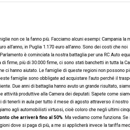
famiglie non ce la fanno più. Facciamo alcuni esempi: Campania la 
ro all’anno, in Puglia 1.170 euro all’anno. Sono dei costi che noi
arlamento è cominciata la nostra battaglia per una RC Auto equa
 di firme, più di 30.000 firme, ci sono stati banchetti in tutta la 
 che ci hanno aiutato. Le famiglie di queste regioni non possono p
ste famiglie sono obbligate ad acquistare l’auto perché il trasp
ente. Due anni di battaglia hanno avuto un grande risultato, siamo
attività produttive alla Camera dei deputati. Sapete come siamo
 tenerli in aula per tutto il mese di agosto attraverso il nostro
mo agli automobilisti virtuosi, cioè coloro che negli ultimi cinq
onto che arriverà fino al 50%
. Ma vediamo come funziona. Se 
gioni dove si paga di più, a me si applicherà invece la tariffa med