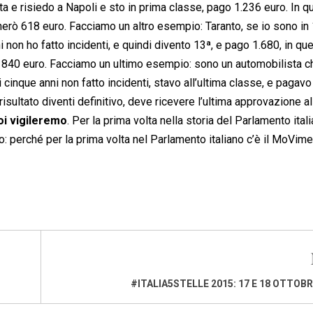
a e risiedo a Napoli e sto in prima classe, pago 1.236 euro. In q
gherò 618 euro. Facciamo un altro esempio: Taranto, se io sono in
i non ho fatto incidenti, e quindi divento 13ª, e pago 1.680, in qu
 840 euro. Facciamo un ultimo esempio: sono un automobilista c
 cinque anni non fatto incidenti, stavo all’ultima classe, e pagavo
sultato diventi definitivo, deve ricevere l’ultima approvazione a
oi vigileremo
. Per la prima volta nella storia del Parlamento itali
so: perché per la prima volta nel Parlamento italiano c’è il MoVim
#ITALIA5STELLE 2015: 17 E 18 OTTOBR