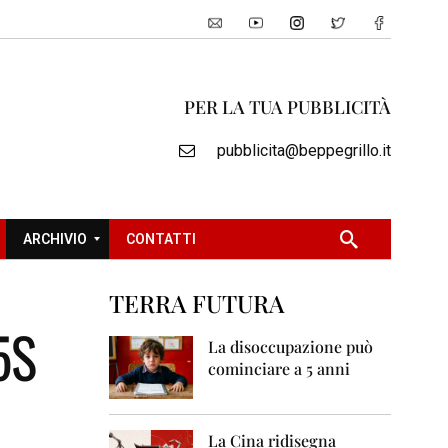
PER LA TUA PUBBLICITÀ
pubblicita@beppegrillo.it
ARCHIVIO
CONTATTI
TERRA FUTURA
2
5S
0
La disoccupazione può
0
cominciare a 5 anni
5
2
0
La Cina ridisegna