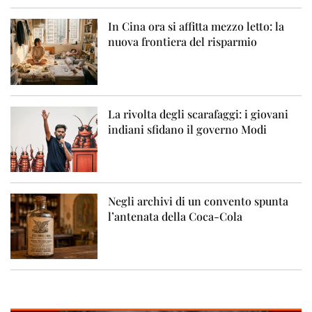
In Cina ora si affitta mezzo letto: la
nuova frontiera del risparmio
La rivolta degli scarafaggi: i giovani
indiani sfidano il governo Modi
Negli archivi di un convento spunta
l’antenata della Coca-Cola