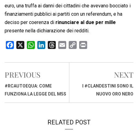
euro, una truffa ai danni dei cittadini che avevano bocciato i
finanziamenti pubblici ai partiti con un referendum, e ha
deciso per coerenza di
rinunciare al due per mille
presente nella dichiarazione dei redditi.
F
X
W
L
T
E
C
P
a
h
i
h
m
o
r
c
a
n
r
a
p
i
e
t
k
e
i
y
n
PREVIOUS
NEXT
b
s
e
a
l
L
t
o
A
d
d
i
#RCAUTOEQUA: COME
I #CLANDESTINI SONO IL
o
p
I
s
n
FUNZIONA LA LEGGE DEL M5S
NUOVO ORO NERO
k
p
n
k
RELATED POST