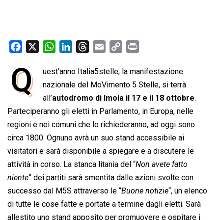
F
X
W
L
T
E
C
P
a
h
i
h
m
o
r
Q
uest’anno Italia5stelle, la manifestazione
c
a
n
r
a
p
i
e
nazionale del MoVimento 5 Stelle, si terrà
t
k
e
i
y
n
b
s
e
a
l
L
t
all’
autodromo di Imola il 17 e il 18 ottobre
.
o
A
d
d
i
Parteciperanno gli eletti in Parlamento, in Europa, nelle
o
p
I
s
n
regioni e nei comuni che lo richiederanno, ad oggi sono
k
p
n
k
circa 1800. Ognuno avrà un suo stand accessibile ai
visitatori e sarà disponibile a spiegare e a discutere le
attività in corso. La stanca litania del “
Non avete fatto
niente
” dei partiti sarà smentita dalle azioni svolte con
successo dal M5S attraverso le “
Buone notizie
“, un elenco
di tutte le cose fatte e portate a termine dagli eletti. Sarà
allestito uno stand apposito per promuovere e ospitare i