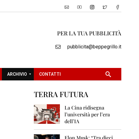
PER LA TUA PUBBLICITÀ
pubblicita@beppegrillo.it
ARCHIVIO
CONTATTI
TERRA FUTURA
2
0
La Cina ridisegna
0
l’università per l’era
5
dell’IA
2
0
Elon Musk: “Tra dieci