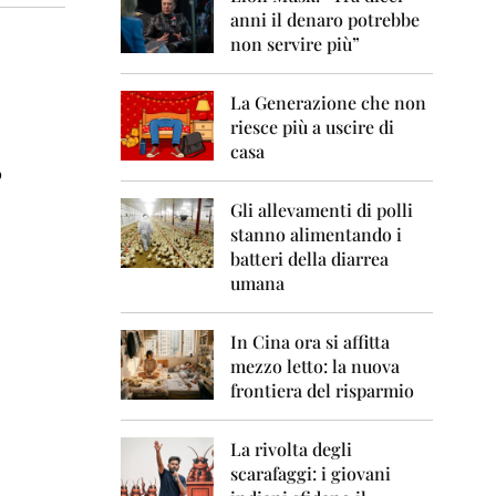
0
anni il denaro potrebbe
6
non servire più”
2
0
La Generazione che non
0
7
riesce più a uscire di
casa
2
o
0
0
Gli allevamenti di polli
8
stanno alimentando i
batteri della diarrea
2
umana
0
0
9
In Cina ora si affitta
mezzo letto: la nuova
2
frontiera del risparmio
0
1
0
La rivolta degli
scarafaggi: i giovani
2