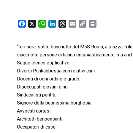
F
X
W
L
T
E
C
P
a
h
i
h
m
o
r
c
a
n
r
a
p
i
“Ieri sera, solito banchetto del M5S Roma, a piazza Tri
e
t
k
e
i
y
n
b
s
e
a
l
L
t
siae,molte persone ci hanno entusiasticamente, ma anch
o
A
d
d
i
Segue elenco esplicativo:
o
p
I
s
n
Diversi Punkabbestia con relativi cani.
k
p
n
k
Docenti di ogni ordine e grado.
Disoccupati giovani e no.
Sindacalisti pentiti.
Signore della buonissima borghesia.
Avvocati cortesi.
Architetti benpensanti.
Occupatori di case.