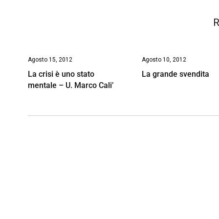
k
p
n
k
R
Agosto 15, 2012
Agosto 10, 2012
La crisi è uno stato
La grande svendita
mentale – U. Marco Cali’