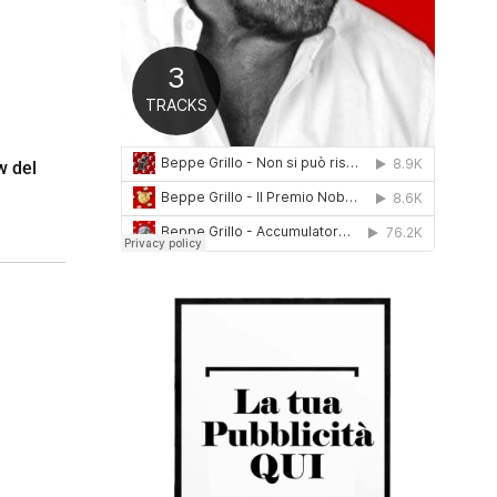
0
1
6
w del