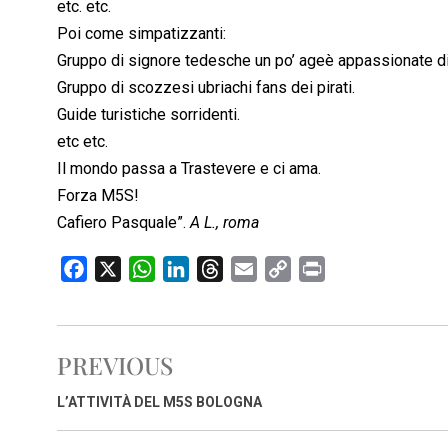
etc. etc.
Poi come simpatizzanti:
Gruppo di signore tedesche un po’ ageè appassionate di 
Gruppo di scozzesi ubriachi fans dei pirati.
Guide turistiche sorridenti.
etc etc.
Il mondo passa a Trastevere e ci ama.
Forza M5S!
Cafiero Pasquale”.
A L., roma
F
X
W
L
T
E
C
P
a
h
i
h
m
o
r
c
a
n
r
a
p
i
e
t
k
e
i
y
n
PREVIOUS
b
s
e
a
l
L
t
o
A
d
d
i
L’ATTIVITÀ DEL M5S BOLOGNA
o
p
I
s
n