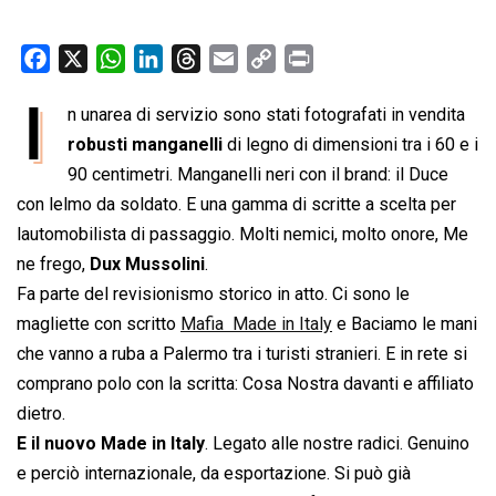
F
X
W
L
T
E
C
P
a
h
i
h
m
o
r
I
n unarea di servizio sono stati fotografati in vendita
c
a
n
r
a
p
i
e
robusti manganelli
t
k
e
di legno di dimensioni tra i 60 e i
i
y
n
b
s
e
a
l
L
t
90 centimetri. Manganelli neri con il brand: il Duce
o
A
d
d
i
con lelmo da soldato. E una gamma di scritte a scelta per
o
p
I
s
n
lautomobilista di passaggio. Molti nemici, molto onore, Me
k
p
n
k
ne frego, 
Dux Mussolini
.
Fa parte del revisionismo storico in atto. Ci sono le
magliette con scritto 
Mafia  Made in Italy
 e Baciamo le mani
che vanno a ruba a Palermo tra i turisti stranieri. E in rete si
comprano polo con la scritta: Cosa Nostra davanti e affiliato
dietro.
E il nuovo Made in Italy
. Legato alle nostre radici. Genuino
e perciò internazionale, da esportazione. Si può già