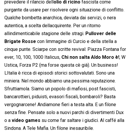
prevedere il rilancio dell
olio di ricino
fascista come
purgante da usare per risolvere ogni situazione di conflitto.
Qualche bombetta anarchica, deviata dai servizi, o nera
autentica, a scelta dellacquirente. Per un ritorno
allindimenticabile stagione delle stragi.
Pullover delle
Brigate Rosse
con limmagine di Curcio e della stella a
cinque punte. Sciarpe con scritte revival: Piazza Fontana for
ever, 10, 100, 1000 Italicus, 
Chi non salta Aldo Moro è!
, W
Ustica, Forza P2 (ma forse questa cè già). Un business!
LItalia è ricca di episodi storici sottovalutati. Sono una
miniera. Nel mondo abbiamo una pessima reputazione.
Sfruttiamola. Siamo un popolo di mafiosi, post fascisti,
bancarottieri, piduisti, evasori fiscali, bombaroli? Basta
vergognarcene! Andiamone fieri a testa alta. E un filone
senza fine. Pensate solo a nuovi parchi di divertimenti Dux
o a
video games
su come far saltare i giudici. Al caffé alla
Sindona. A Tele Mafia. Un filone inesauribile.