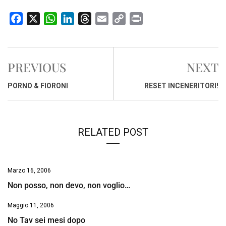
F
X
W
L
T
E
C
P
a
h
i
h
m
o
r
c
a
n
r
a
p
i
e
t
k
e
i
y
n
PREVIOUS
NEXT
b
s
e
a
l
L
t
o
A
d
d
i
PORNO & FIORONI
RESET INCENERITORI!
o
p
I
s
n
k
p
n
k
RELATED POST
Marzo 16, 2006
Non posso, non devo, non voglio…
Maggio 11, 2006
No Tav sei mesi dopo