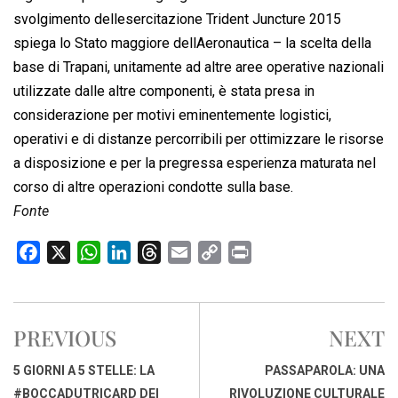
svolgimento dellesercitazione Trident Juncture 2015 
spiega lo Stato maggiore dellAeronautica – la scelta della
base di Trapani, unitamente ad altre aree operative nazionali
utilizzate dalle altre componenti, è stata presa in
considerazione per motivi eminentemente logistici,
operativi e di distanze percorribili per ottimizzare le risorse
a disposizione e per la pregressa esperienza maturata nel
corso di altre operazioni condotte sulla base.
Fonte
F
X
W
L
T
E
C
P
a
h
i
h
m
o
r
c
a
n
r
a
p
i
e
t
k
e
i
y
n
PREVIOUS
NEXT
b
s
e
a
l
L
t
o
A
d
d
i
5 GIORNI A 5 STELLE: LA
PASSAPAROLA: UNA
o
p
I
s
n
#BOCCADUTRICARD DEI
RIVOLUZIONE CULTURALE