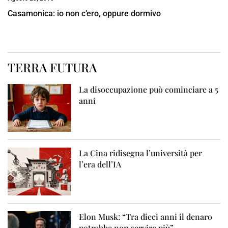
Casamonica: io non c’ero, oppure dormivo
TERRA FUTURA
La disoccupazione può cominciare a 5
anni
La Cina ridisegna l’università per
l’era dell’IA
Elon Musk: “Tra dieci anni il denaro
potrebbe non servire più”