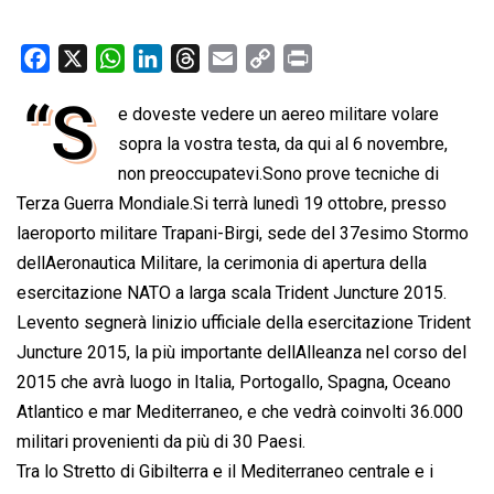
F
X
W
L
T
E
C
P
a
h
i
h
m
o
r
“S
e doveste vedere un aereo militare volare
c
a
n
r
a
p
i
e
sopra la vostra testa, da qui al 6 novembre,
t
k
e
i
y
n
b
s
e
a
l
L
t
non preoccupatevi.Sono prove tecniche di
o
A
d
d
i
Terza Guerra Mondiale.Si terrà lunedì 19 ottobre, presso
o
p
I
s
n
laeroporto militare Trapani-Birgi, sede del 37esimo Stormo
k
p
n
k
dellAeronautica Militare, la cerimonia di apertura della
esercitazione NATO a larga scala Trident Juncture 2015.
Levento segnerà linizio ufficiale della esercitazione Trident
Juncture 2015, la più importante dellAlleanza nel corso del
2015 che avrà luogo in Italia, Portogallo, Spagna, Oceano
Atlantico e mar Mediterraneo, e che vedrà coinvolti 36.000
militari provenienti da più di 30 Paesi.
Tra lo Stretto di Gibilterra e il Mediterraneo centrale e i