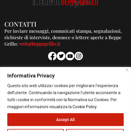
CONTATTI
Per inviare messaggi, comunicati stampa, segnalazioni,
richieste di interviste, denunce o lettere aperte a Beppe
Grillo:
web@beppegrillo.it
PUBBLICITA'
Informativa Privacy
Per la tua pubblicità su questo Blog:
Questo sito web utilizza i cookies per migliorare l'esperienza
pubblicita@beppegrillo.it
dell'utente. Continuando la navigazione l'utente acconsente a
tutti i cookie in conformità con la Normativa sui Cookies. Per
HOMEPAGE
COOKIE POLICY
PRIVACY POLICY
CONTATTI
maggiori informazioni visualizza la
Cookie Policy
Accept All
© Copyright 2026 - Il Blog di Beppe Grillo. All Rights Reserved - Powered by
happygrafic.com