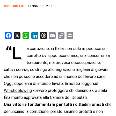
BEPPEGRILLO.IT
- GENNAIO 21, 2016
F
X
W
L
T
E
C
P
a
h
i
h
m
o
r
“L
a corruzione, in Italia, non solo impedisce un
c
a
n
r
a
p
i
e
corretto sviluppo economico, una concorrenza
t
k
e
i
y
n
b
s
e
a
l
L
t
trasparente, ma provoca disoccupazione,
o
A
d
d
i
cattivi servizi, costringe allemigrazione migliaia di giovani
o
p
I
s
n
che non possono accedere ad un mondo del lavoro sano.
k
p
n
k
Oggi, dopo anni di intenso lavoro, la nostra legge sul
Whistleblowing
-ovvero proteggere chi denuncia-, è stata
finalmente approvata alla Camera dei Deputati.
Una vittoria fondamentale per tutti i cittadini onesti
che
denunciano la corruzione: presto saranno protetti e non