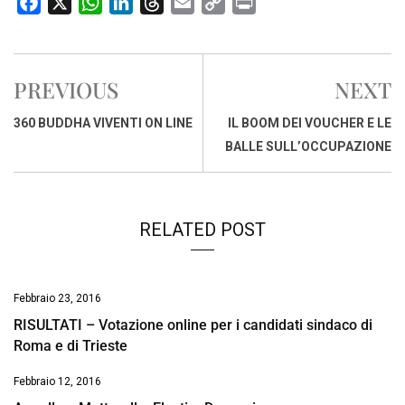
F
X
W
L
T
E
C
P
a
h
i
h
m
o
r
c
a
n
r
a
p
i
e
t
k
e
i
y
n
PREVIOUS
NEXT
b
s
e
a
l
L
t
o
A
d
d
i
360 BUDDHA VIVENTI ON LINE
IL BOOM DEI VOUCHER E LE
o
p
I
s
n
BALLE SULL’OCCUPAZIONE
k
p
n
k
RELATED POST
Febbraio 23, 2016
RISULTATI – Votazione online per i candidati sindaco di
Roma e di Trieste
Febbraio 12, 2016