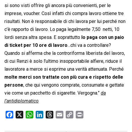
si sono visti offrire gli ancora più convenienti, per le
imprese, voucher. Così infatti chi compra lavoro ottiene tre
risultati. Non è responsabile di chi lavora per lui perché non
c’è rapporto di lavoro. Lo paga legalmente 7,50  netti, 10
lordi senza altra spesa. E soprattutto
lo paga con un paio
di ticket per 10 ore di lavoro
…chi va a controllare?
Quando si afferma che la controriforma liberista del lavoro,
di cui Renzi è solo l’ultimo insopportabile alfiere, riduce il
lavoratore a merce si esprime una verità attenuata. Perché
molte merci son trattate con più cura e rispetto delle
persone
, che qui vengono comprate, consumate e gettate
vie come un pacchetto di sigarette. Vergogna.”
da
l’antidiplomatico
F
X
W
L
T
E
C
P
a
h
i
h
m
o
r
c
a
n
r
a
p
i