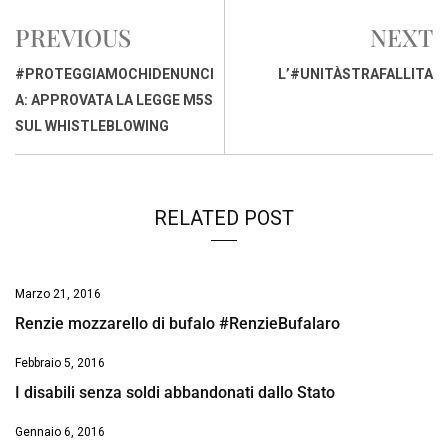
e
t
k
e
i
y
n
PREVIOUS
NEXT
b
s
e
a
l
L
t
o
A
d
d
i
#PROTEGGIAMOCHIDENUNCI
L’#UNITÀSTRAFALLITA
o
p
I
s
n
A: APPROVATA LA LEGGE M5S
k
p
n
k
SUL WHISTLEBLOWING
RELATED POST
Marzo 21, 2016
Renzie mozzarello di bufalo #RenzieBufalaro
Febbraio 5, 2016
I disabili senza soldi abbandonati dallo Stato
Gennaio 6, 2016