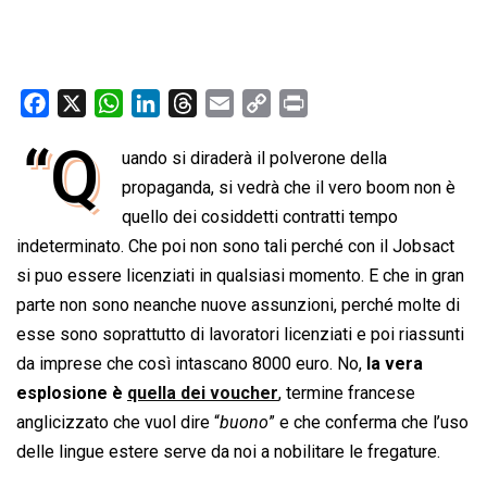
F
X
W
L
T
E
C
P
a
h
i
h
m
o
r
“Q
uando si diraderà il polverone della
c
a
n
r
a
p
i
e
propaganda, si vedrà che il vero boom non è
t
k
e
i
y
n
b
s
e
a
l
L
t
quello dei cosiddetti contratti tempo
o
A
d
d
i
indeterminato. Che poi non sono tali perché con il Jobsact
o
p
I
s
n
si puo essere licenziati in qualsiasi momento. E che in gran
k
p
n
k
parte non sono neanche nuove assunzioni, perché molte di
esse sono soprattutto di lavoratori licenziati e poi riassunti
da imprese che così intascano 8000 euro. No,
la vera
esplosione è
quella dei voucher
, termine francese
anglicizzato che vuol dire “
buono
” e che conferma che l’uso
delle lingue estere serve da noi a nobilitare le fregature.