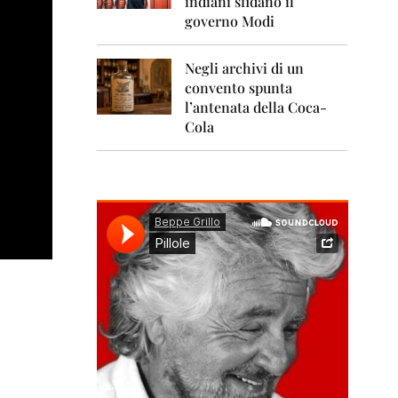
indiani sfidano il
0
1
governo Modi
1
Negli archivi di un
2
0
convento spunta
1
l’antenata della Coca-
2
Cola
2
0
1
3
2
0
1
4
2
0
1
5
2