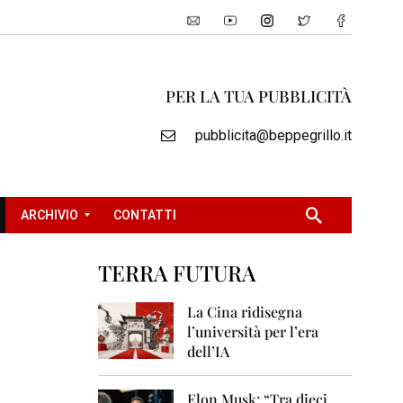
PER LA TUA PUBBLICITÀ
pubblicita@beppegrillo.it
ARCHIVIO
CONTATTI
TERRA FUTURA
2
0
La Cina ridisegna
0
l’università per l’era
5
dell’IA
2
0
Elon Musk: “Tra dieci