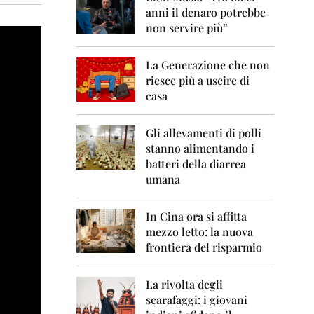
0
anni il denaro potrebbe
6
non servire più”
2
0
La Generazione che non
0
7
riesce più a uscire di
casa
2
0
0
Gli allevamenti di polli
8
stanno alimentando i
batteri della diarrea
2
umana
0
0
9
In Cina ora si affitta
mezzo letto: la nuova
2
frontiera del risparmio
0
1
0
La rivolta degli
scarafaggi: i giovani
2