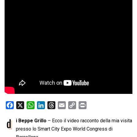
F
X
W
L
T
E
C
P
a
h
i
h
m
o
r
d
i Beppe Grillo
– Ecco il video racconto della mia visita
c
a
n
r
a
p
i
e
presso lo Smart City Expo World Congress di
t
k
e
i
y
n
b
s
e
a
l
L
t