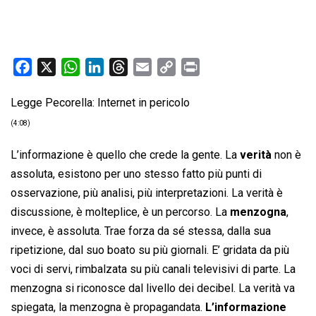
F
X
W
L
T
E
C
P
a
h
i
h
m
o
r
Legge Pecorella: Internet in pericolo
c
a
n
r
a
p
i
e
t
k
e
i
y
n
(4:08)
b
s
e
a
l
L
t
L’informazione è quello che crede la gente. La
verità
non è
o
A
d
d
i
assoluta, esistono per uno stesso fatto più punti di
o
p
I
s
n
osservazione, più analisi, più interpretazioni. La verità è
k
p
n
k
discussione, è molteplice, è un percorso. La
menzogna
,
invece, è assoluta. Trae forza da sé stessa, dalla sua
ripetizione, dal suo boato su più giornali. E’ gridata da più
voci di servi, rimbalzata su più canali televisivi di parte. La
menzogna si riconosce dal livello dei decibel. La verità va
spiegata, la menzogna è propagandata.
L’informazione