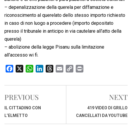
– depenalizzazione della querela per diffamazione e
riconoscimento al querelato dello stesso importo richiesto
in caso di non luogo a procedere (importo depositato
presso il tribunale in anticipo in via cautelare all’atto della
querela)
– abolizione della legge Pisanu sulla limitazione
all’accesso wi fi.
F
X
W
L
T
E
C
P
a
h
i
h
m
o
r
c
a
n
r
a
p
i
e
t
k
e
i
y
n
PREVIOUS
NEXT
b
s
e
a
l
L
t
o
A
d
d
i
IL CITTADINO CON
419 VIDEO DI GRILLO
o
p
I
s
n
L’ELMETTO
CANCELLATI DA YOUTUBE
k
p
n
k