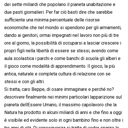
dei sette miliardi che popolano il pianeta unabitazione e
due pasti giornalieri. Per far ciò basti dire che sarebbe
sufficiente una minima percentuale delle risorse
economiche che nel mondo si spendono per gli armamenti,
dando ai genitori, ormai impegnati nel lavoro non più di tre
ore al giorno, la possibilità di occuparsi a lasciar crescere i
propri figli nella libertà di essere se stessi, avendo come
aula scolastica i parchi e come banchi di scuola gli alberi e
il gioco come modalità di apprendimento. Il gioco, la più
antica, naturale e completa cultura di relazione con se
stessi e con gli altri.
Si tratta, caro Beppe, di osare immaginare e perché no?
descrivere
 finalmente nei minimi particolari lapparizione sul
pianeta dellEssere Umano, il massimo capolavoro che la
Natura ha prodotto in alcuni miliardi di anni e che fino a oggi
è visibile ed evidente solo in ogni bambino fino e non oltre i
tre anni di età. Di conseguenza si tratta di veder sparire le