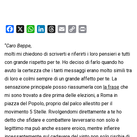
F
X
W
L
T
E
C
P
a
h
i
h
m
o
r
c
a
n
r
a
p
i
“
Caro Beppe
,
e
t
k
e
i
y
n
molti mi chiedono di scriverti e riferirti i loro pensieri e tutti
b
s
e
a
l
L
t
con grande rispetto per te. Ho deciso di farlo quando ho
o
A
d
d
i
avuto la certezza che i tanti messaggi erano molto simili tra
o
p
I
s
n
di loro e colmi sempre di un grande affetto per te. La
k
p
n
k
sensazione principale posso riassumerla con
la frase
che
mi sono trovato a dire prima delle elezioni, a Roma in
piazza del Popolo, proprio dal palco allestito per il
movimento 5 Stelle. Rivolgendomi direttamente a te ho
detto che sfidare e combattere lavversario non solo è
legittimo ma può anche essere eroico, mentre infierire
incessantemente sul cadavere del vinto non solo rischia di