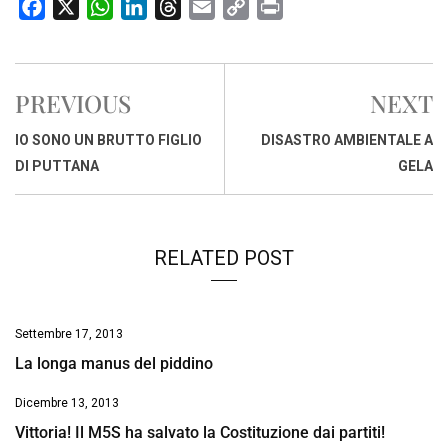
F
X
W
L
T
E
C
P
a
h
i
h
m
o
r
c
a
n
r
a
p
i
e
t
k
e
i
y
n
PREVIOUS
NEXT
b
s
e
a
l
L
t
o
A
d
d
i
IO SONO UN BRUTTO FIGLIO
DISASTRO AMBIENTALE A
o
p
I
s
n
DI PUTTANA
GELA
k
p
n
k
RELATED POST
Settembre 17, 2013
La longa manus del piddino
Dicembre 13, 2013
Vittoria! Il M5S ha salvato la Costituzione dai partiti!