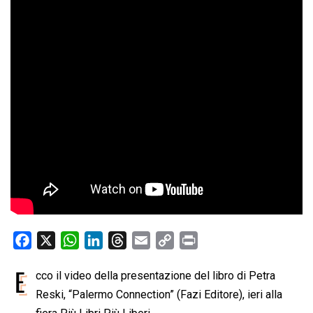
F
X
W
L
T
E
C
P
a
h
i
h
m
o
r
E
cco il video della presentazione del libro di Petra
c
a
n
r
a
p
i
e
Reski, “Palermo Connection” (Fazi Editore), ieri alla
t
k
e
i
y
n
b
s
e
a
l
L
t