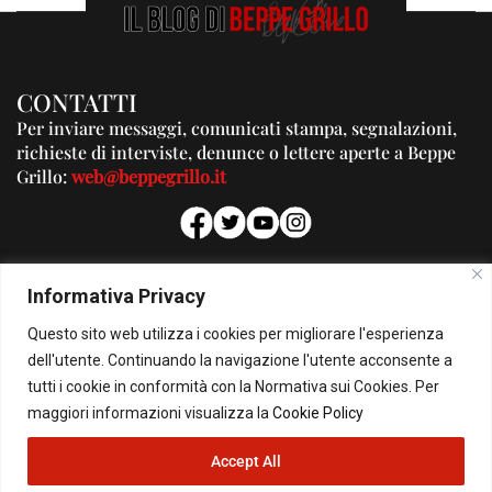
CONTATTI
Per inviare messaggi, comunicati stampa, segnalazioni,
richieste di interviste, denunce o lettere aperte a Beppe
Grillo:
web@beppegrillo.it
PUBBLICITA'
Informativa Privacy
Per la tua pubblicità su questo Blog:
Questo sito web utilizza i cookies per migliorare l'esperienza
pubblicita@beppegrillo.it
dell'utente. Continuando la navigazione l'utente acconsente a
tutti i cookie in conformità con la Normativa sui Cookies. Per
HOMEPAGE
COOKIE POLICY
PRIVACY POLICY
CONTATTI
maggiori informazioni visualizza la
Cookie Policy
Accept All
© Copyright 2026 - Il Blog di Beppe Grillo. All Rights Reserved - Powered by
happygrafic.com