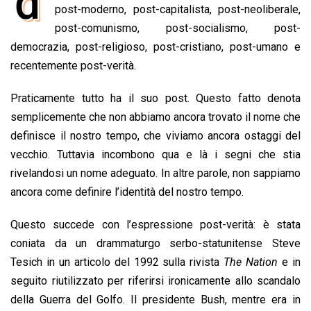
d
e
post-moderno, post-capitalista, post-neoliberale,
t
k
e
i
y
n
b
s
e
a
l
L
t
post-comunismo, post-socialismo, post-
o
A
d
d
i
democrazia, post-religioso, post-cristiano, post-umano e
o
p
I
s
n
recentemente post-verità.
k
p
n
k
Praticamente tutto ha il suo post. Questo fatto denota
semplicemente che non abbiamo ancora trovato il nome che
definisce il nostro tempo, che viviamo ancora ostaggi del
vecchio. Tuttavia incombono qua e là i segni che stia
rivelandosi un nome adeguato. In altre parole, non sappiamo
ancora come definire l’identità del nostro tempo.
Questo succede con l’espressione post-verità: è stata
coniata da un drammaturgo serbo-statunitense Steve
Tesich in un articolo del 1992 sulla rivista
The Nation
e in
seguito riutilizzato per riferirsi ironicamente allo scandalo
della Guerra del Golfo. Il presidente Bush, mentre era in