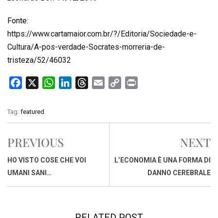
Fonte:
https://www.cartamaior.com.br/?/Editoria/Sociedade-e-
Cultura/A-pos-verdade-Socrates-morreria-de-
tristeza/52/46032
F
X
W
L
T
E
C
P
a
h
i
h
m
o
r
c
a
n
r
a
p
i
Tag:
featured
e
t
k
e
i
y
n
b
s
e
a
l
L
t
PREVIOUS
NEXT
o
A
d
d
i
o
p
I
s
n
HO VISTO COSE CHE VOI
L’ECONOMIA È UNA FORMA DI
k
p
n
k
UMANI SANI…
DANNO CEREBRALE
RELATED POST