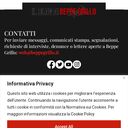
CONTATTI
Per inviare messaggi, comunicati stampa, segnalazioni,
richieste di interviste, denunce o lettere aperte a Beppe
Grillo:
web@beppegrillo.it
PUBBLICITA'
Informativa Privacy
Per la tua pubblicità su questo Blog:
Questo sito web utilizza i cookies per migliorare l'esperienza
pubblicita@beppegrillo.it
dell'utente. Continuando la navigazione l'utente acconsente a
tutti i cookie in conformità con la Normativa sui Cookies. Per
HOMEPAGE
COOKIE POLICY
PRIVACY POLICY
CONTATTI
maggiori informazioni visualizza la
Cookie Policy
Accept All
© Copyright 2026 - Il Blog di Beppe Grillo. All Rights Reserved - Powered by