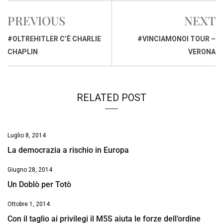
e
t
k
e
i
y
n
PREVIOUS
NEXT
b
s
e
a
l
L
t
o
A
d
d
i
#OLTREHITLER C’È CHARLIE
#VINCIAMONOI TOUR –
o
p
I
s
n
CHAPLIN
VERONA
k
p
n
k
RELATED POST
Luglio 8, 2014
La democrazia a rischio in Europa
Giugno 28, 2014
Un Doblò per Totò
Ottobre 1, 2014
Con il taglio ai privilegi il M5S aiuta le forze dell’ordine