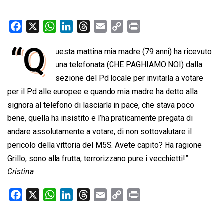
F
X
W
L
T
E
C
P
a
h
i
h
m
o
r
“Q
uesta mattina mia madre (79 anni) ha ricevuto
c
a
n
r
a
p
i
e
una telefonata (CHE PAGHIAMO NOI) dalla
t
k
e
i
y
n
b
s
e
a
l
L
t
sezione del Pd locale per invitarla a votare
o
A
d
d
i
per il Pd alle europee e quando mia madre ha detto alla
o
p
I
s
n
signora al telefono di lasciarla in pace, che stava poco
k
p
n
k
bene, quella ha insistito e l’ha praticamente pregata di
andare assolutamente a votare, di non sottovalutare il
pericolo della vittoria del M5S. Avete capito? Ha ragione
Grillo, sono alla frutta, terrorizzano pure i vecchietti!”
Cristina
F
X
W
L
T
E
C
P
a
h
i
h
m
o
r
c
a
n
r
a
p
i