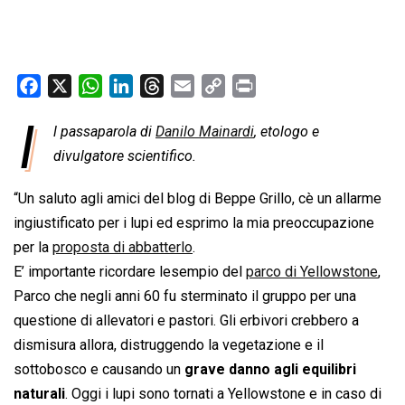
F
X
W
L
T
E
C
P
a
h
i
h
m
o
r
I
l passaparola di
Danilo Mainardi
, etologo e
c
a
n
r
a
p
i
e
divulgatore scientifico.
t
k
e
i
y
n
b
s
e
a
l
L
t
“Un saluto agli amici del blog di Beppe Grillo, cè un allarme
o
A
d
d
i
ingiustificato per i lupi ed esprimo la mia preoccupazione
o
p
I
s
n
per la
proposta di abbatterlo
.
k
p
n
k
E’ importante ricordare lesempio del
parco di Yellowstone
,
Parco che negli anni 60 fu sterminato il gruppo per una
questione di allevatori e pastori. Gli erbivori crebbero a
dismisura allora, distruggendo la vegetazione e il
sottobosco e causando un
grave danno agli equilibri
naturali
. Oggi i lupi sono tornati a Yellowstone e in caso di