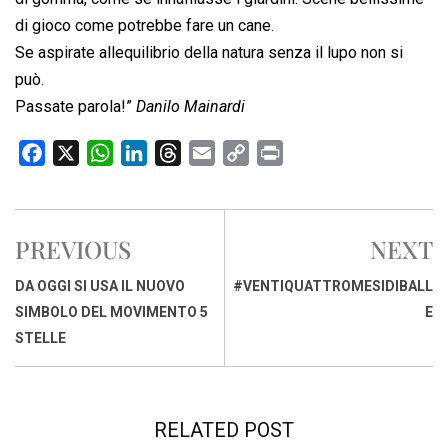
di gioco come potrebbe fare un cane.
Se aspirate allequilibrio della natura senza il lupo non si
può.
Passate parola!”
Danilo Mainardi
F
X
W
L
T
E
C
P
a
h
i
h
m
o
r
c
a
n
r
a
p
i
e
t
k
e
i
y
n
PREVIOUS
NEXT
b
s
e
a
l
L
t
o
A
d
d
i
DA OGGI SI USA IL NUOVO
#VENTIQUATTROMESIDIBALL
o
p
I
s
n
SIMBOLO DEL MOVIMENTO 5
E
k
p
n
k
STELLE
RELATED POST