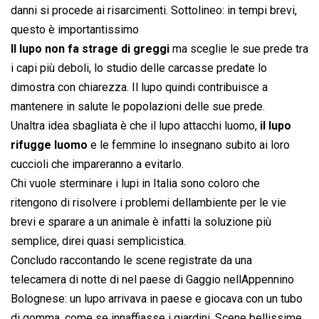
danni si procede ai risarcimenti. Sottolineo: in tempi brevi,
questo è importantissimo
Il lupo non fa strage di greggi
ma sceglie le sue prede tra
i capi più deboli, lo studio delle carcasse predate lo
dimostra con chiarezza. Il lupo quindi contribuisce a
mantenere in salute le popolazioni delle sue prede.
Unaltra idea sbagliata è che il lupo attacchi luomo,
il lupo
rifugge luomo
e le femmine lo insegnano subito ai loro
cuccioli che impareranno a evitarlo.
Chi vuole sterminare i lupi in Italia sono coloro che
ritengono di risolvere i problemi dellambiente per le vie
brevi e sparare a un animale è infatti la soluzione più
semplice, direi quasi semplicistica.
Concludo raccontando le scene registrate da una
telecamera di notte di nel paese di Gaggio nellAppennino
Bolognese: un lupo arrivava in paese e giocava con un tubo
di gomma, come se innaffiasse i giardini. Scene bellissime