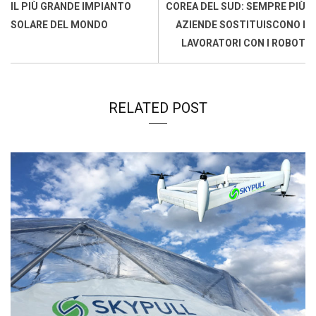
o
A
d
d
i
IL PIÙ GRANDE IMPIANTO
COREA DEL SUD: SEMPRE PIÙ
o
p
I
s
n
SOLARE DEL MONDO
AZIENDE SOSTITUISCONO I
k
p
n
k
LAVORATORI CON I ROBOT
RELATED POST