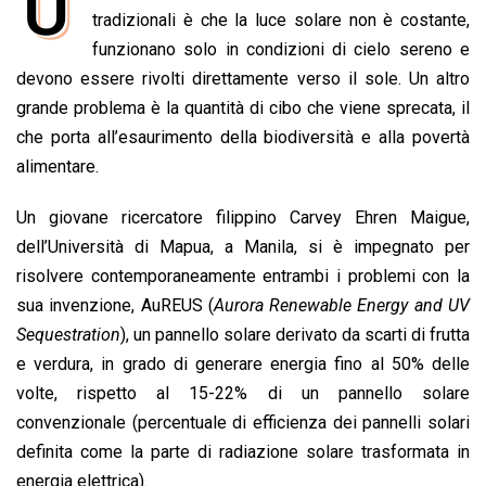
U
e
tradizionali è che la luce solare non è costante,
t
k
e
i
y
n
b
s
e
a
l
L
t
funzionano solo in condizioni di cielo sereno e
o
A
d
d
i
devono essere rivolti direttamente verso il sole. Un altro
o
p
I
s
n
grande problema è la quantità di cibo che viene sprecata, il
k
p
n
k
che porta all’esaurimento della biodiversità e alla povertà
alimentare.
Un giovane ricercatore filippino Carvey Ehren Maigue,
dell’Università di Mapua, a Manila, si è impegnato per
risolvere contemporaneamente entrambi i problemi con la
sua invenzione, AuREUS (
Aurora Renewable Energy and UV
Sequestration
), un pannello solare derivato da scarti di frutta
e verdura, in grado di generare energia fino al 50% delle
volte, rispetto al 15-22% di un pannello solare
convenzionale (percentuale di efficienza dei pannelli solari
definita come la parte di radiazione solare trasformata in
energia elettrica).