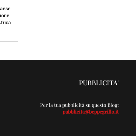
paese
zione
Africa
PUBBLICITA'
Per la tua pubblicità su questo Blog:
pubblicita@beppegrillo.it