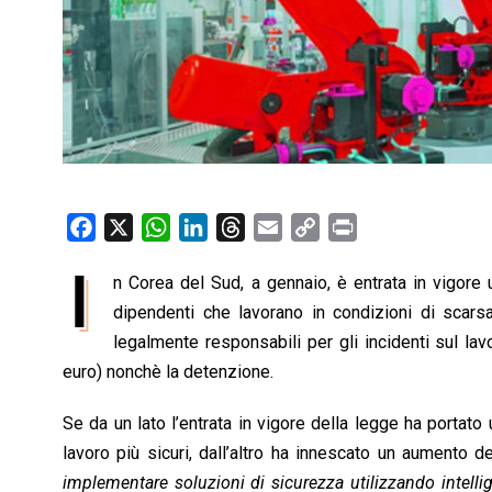
F
X
W
L
T
E
C
P
a
h
i
h
m
o
r
I
n Corea del Sud, a gennaio, è entrata in vigor
c
a
n
r
a
p
i
e
dipendenti che lavorano in condizioni di scars
t
k
e
i
y
n
b
s
e
a
l
L
t
legalmente responsabili per gli incidenti sul la
o
A
d
d
i
euro) nonchè la detenzione.
o
p
I
s
n
Se da un lato l’entrata in vigore della legge ha portat
k
p
n
k
lavoro più sicuri, dall’altro ha innescato un aumento
implementare soluzioni di sicurezza utilizzando intellig