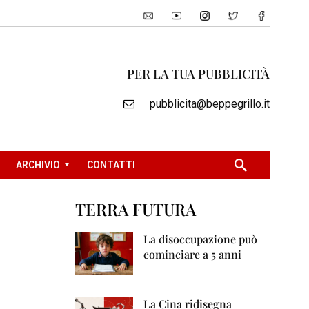
PER LA TUA PUBBLICITÀ
pubblicita@beppegrillo.it
ARCHIVIO
CONTATTI
TERRA FUTURA
2
0
La disoccupazione può
0
cominciare a 5 anni
5
2
0
La Cina ridisegna