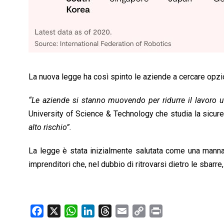
La nuova legge ha così spinto le aziende a cercare opzioni
“Le aziende si stanno muovendo per ridurre il lavoro 
University of Science & Technology che studia la sicure
alto rischio”.
La legge è stata inizialmente salutata come una manna p
imprenditori che, nel dubbio di ritrovarsi dietro le sbar
F
X
W
L
T
E
C
P
a
h
i
h
m
o
r