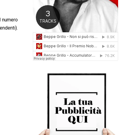
0
1
6
il numero
i).