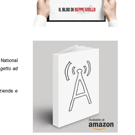
National
ogetto ad
aziende e