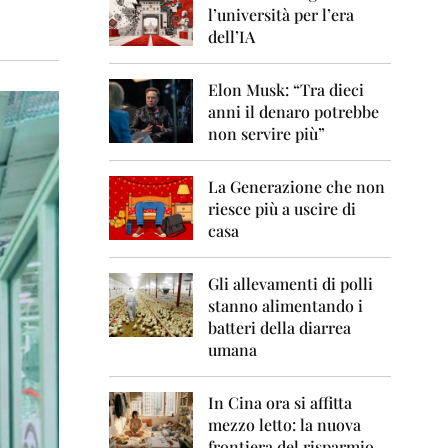
0
l’università per l’era
6
dell’IA
2
0
Elon Musk: “Tra dieci
0
anni il denaro potrebbe
7
non servire più”
2
0
La Generazione che non
0
8
riesce più a uscire di
casa
2
0
0
Gli allevamenti di polli
9
stanno alimentando i
batteri della diarrea
2
umana
0
1
0
In Cina ora si affitta
mezzo letto: la nuova
2
frontiera del risparmio