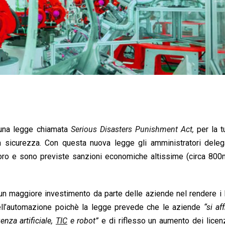
e una legge chiamata
Serious Disasters Punishment Act,
per la t
a sicurezza. Con questa nuova legge gli amministratori deleg
voro e sono previste sanzioni economiche altissime (circa 800m
o un maggiore investimento da parte delle aziende nel rendere i 
 dell’automazione poichè la legge prevede che le aziende
“si af
enza artificiale,
TIC
e robot”
e di riflesso un aumento dei licen