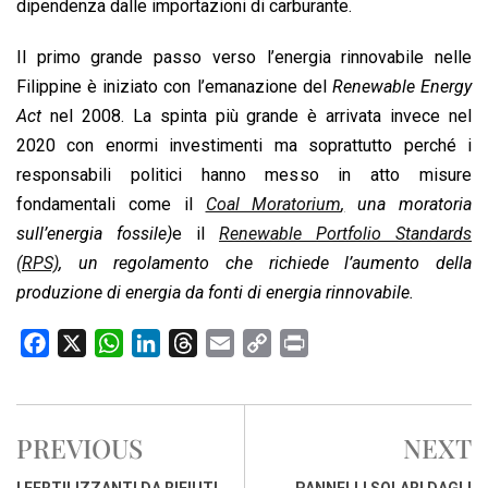
dipendenza dalle importazioni di carburante.
Il primo grande passo verso l’energia rinnovabile nelle
Filippine è iniziato con l’emanazione del
Renewable Energy
Act
nel 2008. La spinta più grande è arrivata invece nel
2020 con enormi investimenti ma soprattutto perché i
responsabili politici hanno messo in atto misure
fondamentali come il
Coal Moratorium
,
una moratoria
sull’energia fossile)
e il
Renewable Portfolio Standards
(RPS)
, un regolamento che richiede l’aumento della
produzione di energia da fonti di energia rinnovabile.
F
X
W
L
T
E
C
P
a
h
i
h
m
o
r
c
a
n
r
a
p
i
e
t
k
e
i
y
n
PREVIOUS
NEXT
b
s
e
a
l
L
t
o
A
d
d
i