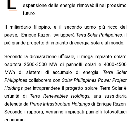
L
e
espansione delle energie rinnovabili nel prossimo
t
k
e
i
y
n
b
s
e
a
l
L
t
futuro.
o
A
d
d
i
Il miliardario filippino, e il secondo uomo più ricco del
o
p
I
s
n
paese,
Enrique Razon
, svilupperà
Terra Solar Philippines,
il
k
p
n
k
più grande progetto di impianto di energia solare al mondo.
Secondo la dichiarazione ufficiale, il mega impianto solare
ospiterà 2500-3500 MW di pannelli solari e 4000-4500
MWh di sistemi di accumulo di energia.
Terra Solar
Philippines
collaborerà con
Solar Philippines Power Project
Holdings
per intraprendere il progetto solare. Terra Solar è
un’unità di
Terra Renewables Holdings,
una sussidiaria
detenuta da
Prime Infrastructure Holdings
di Enrique Razon.
Secondo i rapporti, verranno impiegati pannelli fotovoltaici
economici.