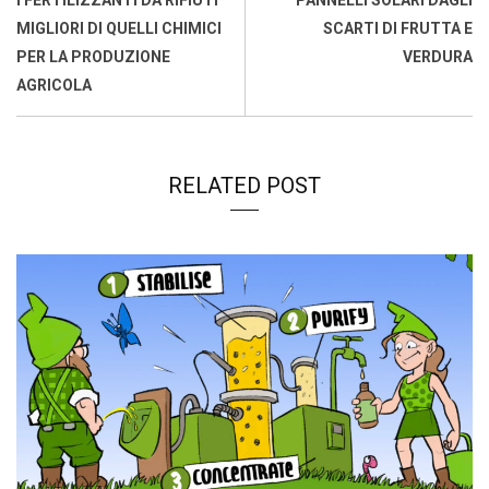
I FERTILIZZANTI DA RIFIUTI
PANNELLI SOLARI DAGLI
o
p
I
s
n
MIGLIORI DI QUELLI CHIMICI
SCARTI DI FRUTTA E
k
p
n
k
PER LA PRODUZIONE
VERDURA
AGRICOLA
RELATED POST