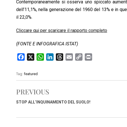
Contemporaneamente si osserva uno spiccato aumento 
dell’11,1%, nella generazione del 1960 del 13% e in quell
il 22,0%.
Cliccare qui per scaricare il rapporto completo
(FONTE E INFOGRAFICA ISTAT)
F
X
W
L
T
E
C
P
a
h
i
h
m
o
r
c
a
n
r
a
p
i
Tag:
featured
e
t
k
e
i
y
n
b
s
e
a
l
L
t
PREVIOUS
o
A
d
d
i
o
p
I
s
n
STOP ALL’INQUINAMENTO DEL SUOLO!
k
p
n
k