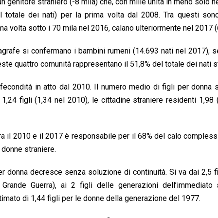
genitore straniero (-8 mila) che, con mille unità in meno solo ne
 totale dei nati) per la prima volta dal 2008. Tra questi son
rima volta sotto i 70 mila nel 2016, calano ulteriormente nel 2017 
anagrafe si confermano i bambini rumeni (14.693 nati nel 2017), s
ste quattro comunità rappresentano il 51,8% del totale dei nati st
econdità in atto dal 2010. Il numero medio di figli per donna
,24 figli (1,34 nel 2010), le cittadine straniere residenti 1,98 
ra il 2010 e il 2017 è responsabile per il 68% del calo compless
e donne straniere.
r donna decresce senza soluzione di continuità. Si va dai 2,5 fi
 Grande Guerra), ai 2 figli delle generazioni dell’immediato
stimato di 1,44 figli per le donne della generazione del 1977.