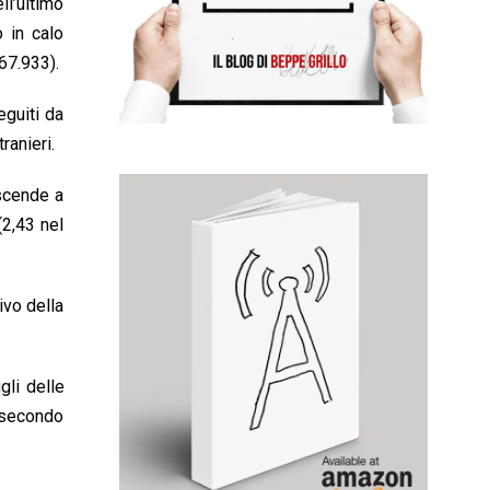
ll’ultimo
o in calo
(67.933).
eguiti da
ranieri.
 scende a
(2,43 nel
ivo della
gli delle
 secondo