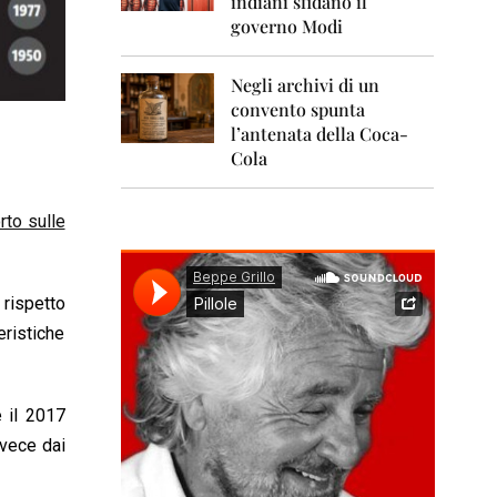
indiani sfidano il
0
1
governo Modi
1
Negli archivi di un
2
0
convento spunta
1
l’antenata della Coca-
2
Cola
2
0
rto sulle
1
3
2
 rispetto
0
1
eristiche
4
2
0
 il 2017
1
nvece dai
5
2