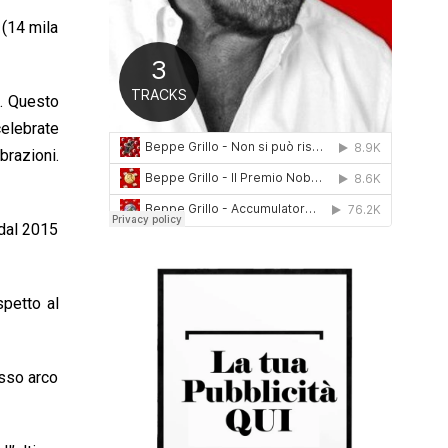
0
 (14 mila
1
6
). Questo
celebrate
brazioni.
 dal 2015
spetto al
esso arco