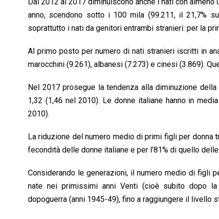
Dal 2012 al 2017 diminuiscono anche i nati con almeno un 
anno, scendono sotto i 100 mila (99.211, il 21,7% sul
soprattutto i nati da genitori entrambi stranieri: per la p
Al primo posto per numero di nati stranieri iscritti in 
marocchini (9.261), albanesi (7.273) e cinesi (3.869). Que
Nel 2017 prosegue la tendenza alla diminuzione della f
1,32 (1,46 nel 2010). Le donne italiane hanno in media 1
2010).
La riduzione del numero medio di primi figli per donna t
fecondità delle donne italiane e per l’81% di quello dell
Considerando le generazioni, il numero medio di figli pe
nate nei primissimi anni Venti (cioè subito dopo la
dopoguerra (anni 1945-49), fino a raggiungere il livello 