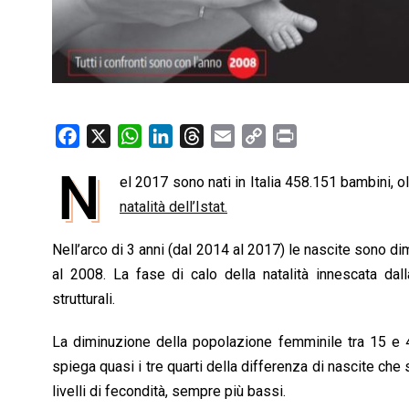
F
X
W
L
T
E
C
P
a
h
i
h
m
o
r
N
el 2017 sono nati in Italia 458.151 bambini, 
c
a
n
r
a
p
i
e
natalità dell’Istat.
t
k
e
i
y
n
b
s
e
a
l
L
t
Nell’arco di 3 anni (dal 2014 al 2017) le nascite sono di
o
A
d
d
i
al 2008. La fase di calo della natalità innescata dal
o
p
I
s
n
strutturali.
k
p
n
k
La diminuzione della popolazione femminile tra 15 e 4
spiega quasi i tre quarti della differenza di nascite che
livelli di fecondità, sempre più bassi.