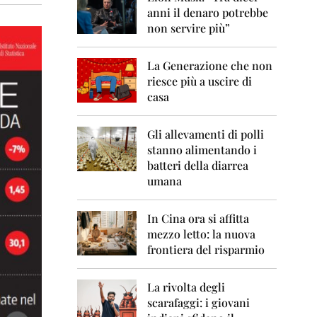
0
anni il denaro potrebbe
6
non servire più”
2
0
La Generazione che non
0
7
riesce più a uscire di
casa
2
0
0
Gli allevamenti di polli
8
stanno alimentando i
batteri della diarrea
2
umana
0
0
9
In Cina ora si affitta
mezzo letto: la nuova
2
frontiera del risparmio
0
1
0
La rivolta degli
scarafaggi: i giovani
2