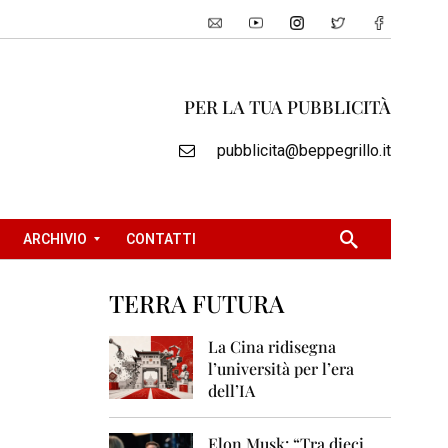
PER LA TUA PUBBLICITÀ
pubblicita@beppegrillo.it
ARCHIVIO
CONTATTI
TERRA FUTURA
2
0
La Cina ridisegna
0
l’università per l’era
5
dell’IA
2
0
Elon Musk: “Tra dieci