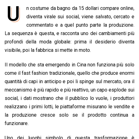
a
h
i
h
m
o
r
U
n costume da bagno da 15 dollari compare online,
c
a
n
r
a
p
i
e
diventa virale sui social, viene salvato, cercato e
t
k
e
i
y
n
b
s
e
a
l
L
t
commentato e a quel punto parte la produzione.
o
A
d
d
i
La sequenza è questa, e racconta uno dei cambiamenti più
o
p
I
s
n
profondi della moda globale: prima il desiderio diventa
k
p
n
k
visibile, poi la fabbrica si mette in moto.
Il modello che sta emergendo in Cina non funziona più solo
come il fast fashion tradizionale, quello che produce enormi
quantità di capi in anticipo e poi li spinge sul mercato, ora il
meccanismo è più rapido e più reattivo, un capo esplode sui
social, i dati mostrano che il pubblico lo vuole, i produttori
realizzano i primi lotti, le piattaforme misurano le vendite e
la produzione cresce solo se il prodotto continua a
funzionare.
Uno dei luoghi simbolo di questa trasformazione è