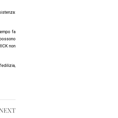
sistenza:
Tempo fa
n possono
RICK non
edilizia,
NEXT