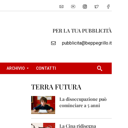
PER LA TUA PUBBLICITÀ
pubblicita@beppegrillo.it
ARCHIVIO
CONTATTI
TERRA FUTURA
2
0
La disoccupazione può
0
cominciare a 5 anni
5
2
0
La Cina ridisegna