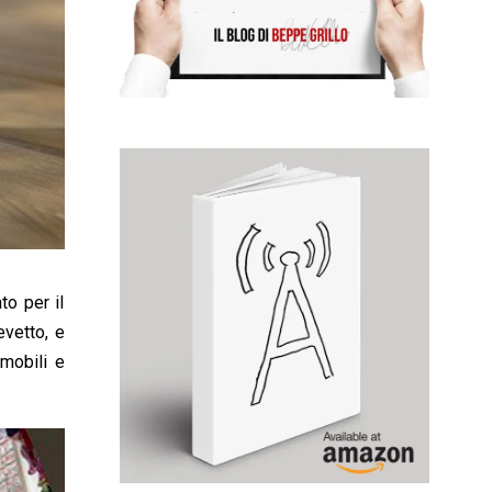
to per il
evetto, e
 mobili e