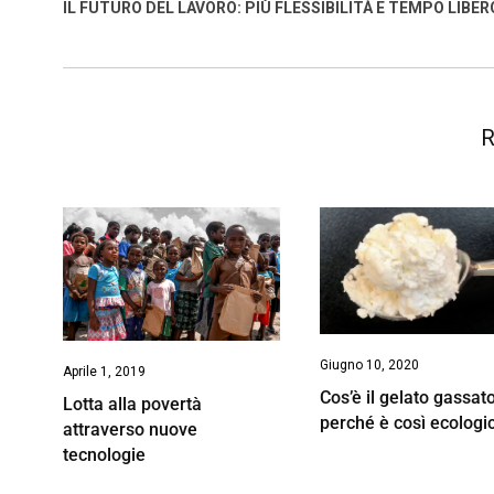
o
A
d
d
i
IL FUTURO DEL LAVORO: PIÙ FLESSIBILITÀ E TEMPO LIBER
o
p
I
s
n
k
p
n
k
R
Giugno 10, 2020
Aprile 1, 2019
Cos’è il gelato gassat
Lotta alla povertà
perché è così ecologi
attraverso nuove
tecnologie