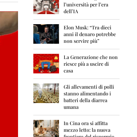
0
l’università per l’era
6
dell’IA
2
0
Elon Musk: “Tra dieci
0
anni il denaro potrebbe
7
non servire più”
2
0
La Generazione che non
0
8
riesce più a uscire di
casa
2
0
0
Gli allevamenti di polli
9
stanno alimentando i
batteri della diarrea
2
umana
0
1
0
In Cina ora si affitta
mezzo letto: la nuova
2
frontiera del risparmio