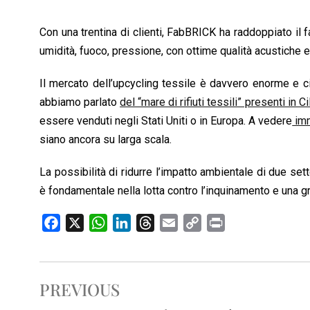
Con una trentina di clienti, FabBRICK ha raddoppiato il f
umidità, fuoco, pressione, con ottime qualità acustiche e
Il mercato dell’upcycling tessile è davvero enorme e 
abbiamo parlato
del “mare di rifiuti tessili” presenti in Ci
essere venduti negli Stati Uniti o in Europa. A vedere
imm
siano ancora su larga scala.
La possibilità di ridurre l’impatto ambientale di due sett
è fondamentale nella lotta contro l’inquinamento e una 
F
X
W
L
T
E
C
P
a
h
i
h
m
o
r
c
a
n
r
a
p
i
e
t
k
e
i
y
n
PREVIOUS
b
s
e
a
l
L
t