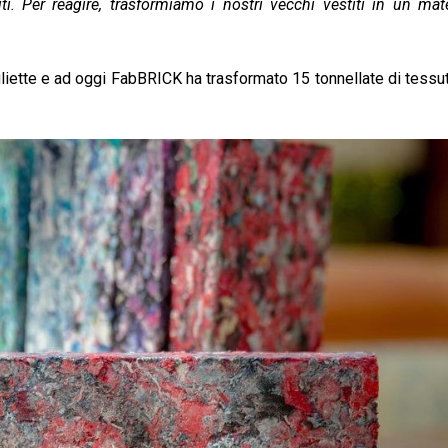
ti. Per reagire, trasformiamo i nostri vecchi vestiti in un mat
iette e ad oggi FabBRICK ha trasformato 15 tonnellate di tessuti