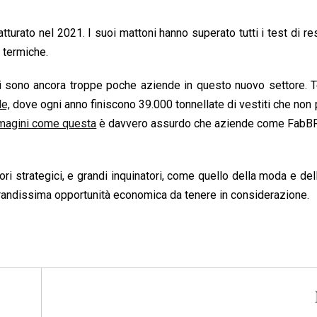
atturato nel 2021. I suoi mattoni hanno superato tutti i test di re
 termiche.
ci sono ancora troppe poche aziende in questo nuovo settore. 
le,
dove ogni anno finiscono 39.000 tonnellate di vestiti che no
agini come questa
è davvero assurdo che aziende come FabB
ori strategici, e grandi inquinatori, come quello della moda e dell’
grandissima opportunità economica da tenere in considerazione.