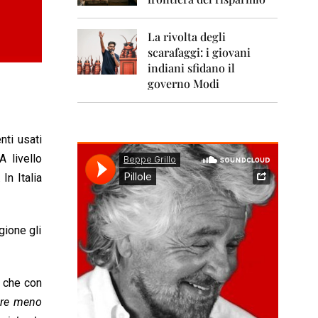
0
1
1
La rivolta degli
scarafaggi: i giovani
2
0
indiani sfidano il
1
governo Modi
2
2
0
nti usati
1
3
A livello
In Italia
2
0
1
4
gione gli
2
0
1
, che con
5
re meno
2