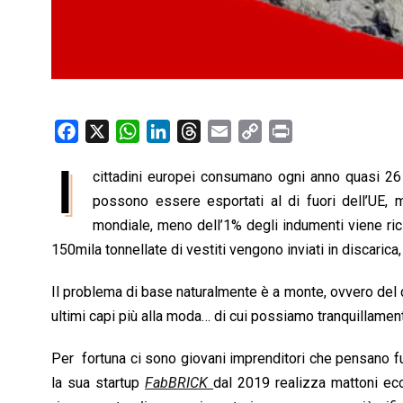
F
X
W
L
T
E
C
P
a
h
i
h
m
o
r
I
cittadini europei consumano ogni anno quasi 26 k
c
a
n
r
a
p
i
e
possono essere esportati al di fuori dell’UE, m
t
k
e
i
y
n
b
s
e
a
l
L
t
mondiale, meno dell’1% degli indumenti viene rici
o
A
d
d
i
150mila tonnellate di vestiti vengono inviati in discarica,
o
p
I
s
n
Il problema di base naturalmente è a monte, ovvero del
k
p
n
k
ultimi capi più alla moda… di cui possiamo tranquillamen
Per fortuna ci sono giovani imprenditori che pensano fuo
la sua startup
FabBRICK
dal 2019 realizza mattoni ecolo