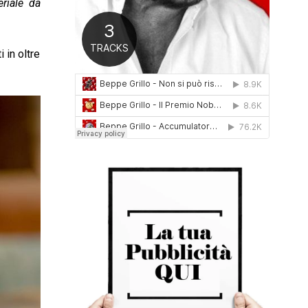
eriale da
0
1
6
 in oltre