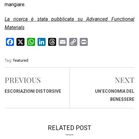
mangiare.
La ricerca è stata pubblicata su Advanced Functional
Materials
F
X
W
L
T
E
C
P
a
h
i
h
m
o
r
c
a
n
r
a
p
i
Tag:
featured
e
t
k
e
i
y
n
b
s
e
a
l
L
t
PREVIOUS
NEXT
o
A
d
d
i
o
p
I
s
n
ESCORIAZIONI DISTORSIVE
UN’ECONOMIA DEL
k
p
n
k
BENESSERE
RELATED POST