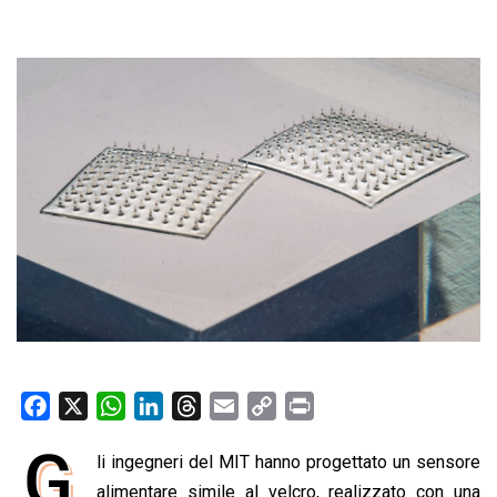
F
X
W
L
T
E
C
P
a
h
i
h
m
o
r
G
li ingegneri del MIT hanno progettato un sensore
c
a
n
r
a
p
i
e
alimentare simile al velcro, realizzato con una
t
k
e
i
y
n