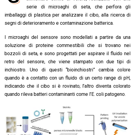
b
s
e
a
l
L
t
serie di microaghi di seta, che perfora gli
o
A
d
d
i
imballaggi di plastica per analizzare il cibo, alla ricerca di
o
p
I
s
n
segni di deterioramento e contaminazione batterica.
k
p
n
k
I microaghi del sensore sono modellati a partire da una
soluzione di proteine commestibili che si trovano nei
bozzoli di seta, e sono progettati per aspirare il fluido nel
retro del sensore, che viene stampato con due tipi di
inchiostro. Uno di questi “bioinchiostri” cambia colore
quando è a contatto con un fluido di un certo range di pH,
indicando che il cibo si è rovinato; l’altro diventa colorato
quando rileva batteri contaminanti come l’E. coli patogeno.