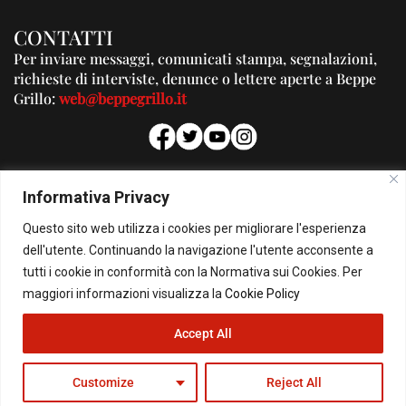
CONTATTI
Per inviare messaggi, comunicati stampa, segnalazioni,
richieste di interviste, denunce o lettere aperte a Beppe
Grillo:
web@beppegrillo.it
PUBBLICITA'
Informativa Privacy
Per la tua pubblicità su questo Blog:
Questo sito web utilizza i cookies per migliorare l'esperienza
pubblicita@beppegrillo.it
dell'utente. Continuando la navigazione l'utente acconsente a
tutti i cookie in conformità con la Normativa sui Cookies. Per
HOMEPAGE
COOKIE POLICY
PRIVACY POLICY
CONTATTI
maggiori informazioni visualizza la
Cookie Policy
Accept All
© Copyright 2026 - Il Blog di Beppe Grillo. All Rights Reserved - Powered by
happygrafic.com
Customize
Reject All