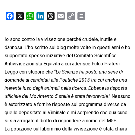
F
X
W
L
T
E
C
P
a
h
i
h
m
o
r
c
a
n
r
a
p
i
Io sono contro la vivisezione perché crudele, inutile e
e
t
k
e
i
y
n
b
s
e
a
l
L
t
dannosa. L’ho scritto sul blog molte volte in questi anni e ho
o
A
d
d
i
supportato spesso iniziative del Comitato Scientifico
o
p
I
s
n
Antivivisezionista
Equivita
a cui aderisce
Fulco Pratesi
.
k
p
n
k
Leggo con stupore che “
Le Scienze
ha posto una serie di
domande ai candidati alle Politiche 2013 tra cui anche una
inerente luso degli animali nella ricerca. Ebbene la risposta
ufficiale del Movimento 5 stelle è stata favorevole
.” Nessuno
è autorizzato a fornire risposte sul programma diverse da
quello depositato al Viminale e mi sorprendo che qualcuno
si sia arrogato il diritto di rispondere a nome del M5S.
La posizione sull’abominio della vivisezione è stata chiara