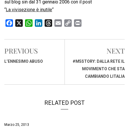
sul blog sin dal 31 gennaio 2006 con il post
“
La vivisezione è inutile
“
F
X
W
L
T
E
C
P
a
h
i
h
m
o
r
c
a
n
r
a
p
i
e
t
k
e
i
y
n
PREVIOUS
NEXT
b
s
e
a
l
L
t
o
A
d
d
i
L’ENNESIMO ABUSO
#M5STORY: DALLA RETE IL
o
p
I
s
n
MOVIMENTO CHE STA
k
p
n
k
CAMBIANDO LITALIA
RELATED POST
Marzo 25, 2013