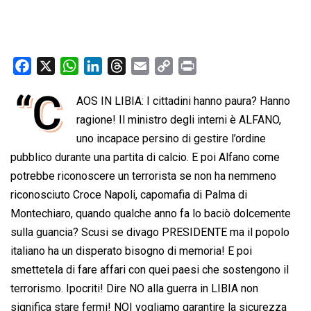
F
X
W
L
T
E
C
P
a
h
i
h
m
o
r
“C
AOS IN LIBIA: I cittadini hanno paura? Hanno
c
a
n
r
a
p
i
e
ragione! Il ministro degli interni è ALFANO,
t
k
e
i
y
n
b
s
e
a
l
L
t
uno incapace persino di gestire l’ordine
o
A
d
d
i
pubblico durante una partita di calcio. E poi Alfano come
o
p
I
s
n
potrebbe riconoscere un terrorista se non ha nemmeno
k
p
n
k
riconosciuto Croce Napoli, capomafia di Palma di
Montechiaro, quando qualche anno fa lo baciò dolcemente
sulla guancia? Scusi se divago PRESIDENTE ma il popolo
italiano ha un disperato bisogno di memoria! E poi
smettetela di fare affari con quei paesi che sostengono il
terrorismo. Ipocriti! Dire NO alla guerra in LIBIA non
significa stare fermi! NOI vogliamo garantire la sicurezza