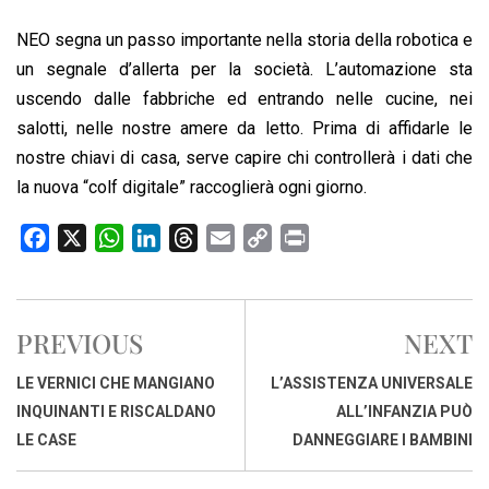
NEO segna un passo importante nella storia della robotica e
un segnale d’allerta per la società. L’automazione sta
uscendo dalle fabbriche ed entrando nelle cucine, nei
salotti, nelle nostre amere da letto. Prima di affidarle le
nostre chiavi di casa, serve capire chi controllerà i dati che
la nuova “colf digitale” raccoglierà ogni giorno.
F
X
W
L
T
E
C
P
a
h
i
h
m
o
r
c
a
n
r
a
p
i
e
t
k
e
i
y
n
PREVIOUS
NEXT
b
s
e
a
l
L
t
o
A
d
d
i
LE VERNICI CHE MANGIANO
L’ASSISTENZA UNIVERSALE
o
p
I
s
n
INQUINANTI E RISCALDANO
ALL’INFANZIA PUÒ
k
p
n
k
LE CASE
DANNEGGIARE I BAMBINI