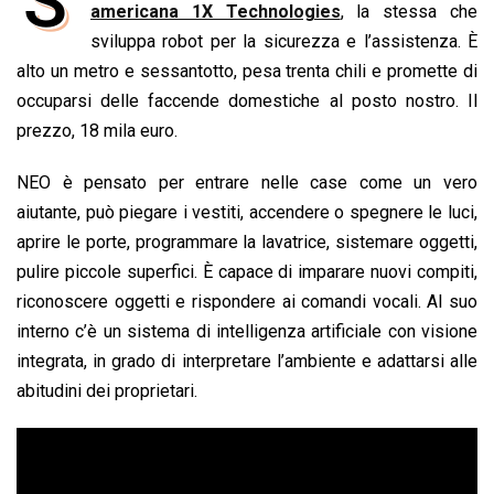
S
e
americana 1X Technologies
t
k
e
i
y
n
, la stessa che
b
s
e
a
l
L
t
sviluppa robot per la sicurezza e l’assistenza. È
o
A
d
d
i
alto un metro e sessantotto, pesa trenta chili e promette di
o
p
I
s
n
occuparsi delle faccende domestiche al posto nostro. Il
k
p
n
k
prezzo, 18 mila euro.
NEO è pensato per entrare nelle case come un vero
aiutante, può piegare i vestiti, accendere o spegnere le luci,
aprire le porte, programmare la lavatrice, sistemare oggetti,
pulire piccole superfici. È capace di imparare nuovi compiti,
riconoscere oggetti e rispondere ai comandi vocali. Al suo
interno c’è un sistema di intelligenza artificiale con visione
integrata, in grado di interpretare l’ambiente e adattarsi alle
abitudini dei proprietari.