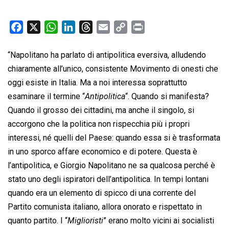
F
X
W
L
T
E
C
P
a
h
i
h
m
o
r
c
a
n
r
a
p
i
“Napolitano ha parlato di antipolitica eversiva, alludendo
e
t
k
e
i
y
n
chiaramente all’unico, consistente Movimento di onesti che
b
s
e
a
l
L
t
oggi esiste in Italia. Ma a noi interessa soprattutto
o
A
d
d
i
esaminare il termine “
Antipolitica
“. Quando si manifesta?
o
p
I
s
n
Quando il grosso dei cittadini, ma anche il singolo, si
k
p
n
k
accorgono che la politica non rispecchia più i propri
interessi, né quelli del Paese: quando essa si è trasformata
in uno sporco affare economico e di potere. Questa è
l’antipolitica, e Giorgio Napolitano ne sa qualcosa perché è
stato uno degli ispiratori dell’antipolitica. In tempi lontani
quando era un elemento di spicco di una corrente del
Partito comunista italiano, allora onorato e rispettato in
quanto partito. I “
Miglioristi
” erano molto vicini ai socialisti