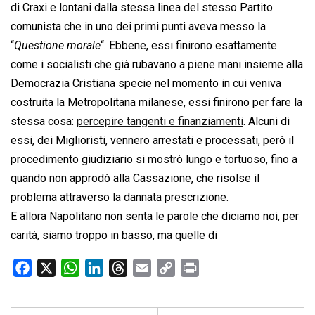
di Craxi e lontani dalla stessa linea del stesso Partito
comunista che in uno dei primi punti aveva messo la
“
Questione morale
“. Ebbene, essi finirono esattamente
come i socialisti che già rubavano a piene mani insieme alla
Democrazia Cristiana specie nel momento in cui veniva
costruita la Metropolitana milanese, essi finirono per fare la
stessa cosa:
percepire tangenti e finanziamenti
. Alcuni di
essi, dei Miglioristi, vennero arrestati e processati, però il
procedimento giudiziario si mostrò lungo e tortuoso, fino a
quando non approdò alla Cassazione, che risolse il
problema attraverso la dannata prescrizione.
E allora Napolitano non senta le parole che diciamo noi, per
carità, siamo troppo in basso, ma quelle di
F
X
W
L
T
E
C
P
a
h
i
h
m
o
r
c
a
n
r
a
p
i