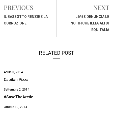
e
t
k
e
i
y
n
PREVIOUS
NEXT
b
s
e
a
l
L
t
o
A
d
d
i
IL BASSOTTO RENZIE E LA
IL M5S DENUNCIA LE
o
p
I
s
n
CORRUZIONE
NOTIFICHE ILLEGALI DI
k
p
n
k
EQUITALIA
RELATED POST
Aprile 8, 2014
Capitan Pizza
Settembre 2, 2014
#SaveTheArctic
Ottobre 10, 2014