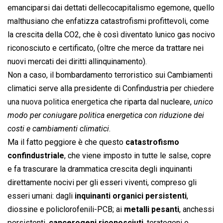
emanciparsi dai dettati dellecocapitalismo egemone, quello
malthusiano che enfatizza catastrofismi profittevoli, come
la crescita della CO2, che è così diventato lunico gas nocivo
riconosciuto e certificato, (oltre che merce da trattare nei
nuovi mercati dei diritti allinquinamento).
Non a caso, il bombardamento terroristico sui Cambiamenti
climatici serve alla presidente di Confindustria per
chiedere
una nuova politica energetica
che riparta dal nucleare, 
unico
modo per coniugare politica energetica con riduzione dei
costi e cambiamenti climatici
.
Ma il fatto peggiore è che questo
catastrofismo
confindustriale
, che viene imposto in tutte le salse, copre
e fa trascurare la drammatica crescita degli inquinanti
direttamente nocivi per gli esseri viventi, compreso gli
esseri umani: dagli
inquinanti organici persistenti
,
diossine e policlorofenili-PCB; ai
metalli pesanti
, anchessi
persistenti,
cancerogeni riconosciuti
, teratogeni o