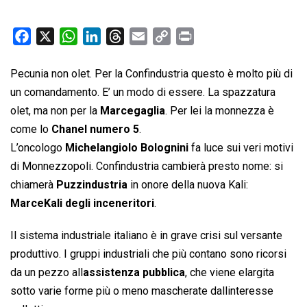
F
X
W
L
T
E
C
P
a
h
i
h
m
o
r
c
a
n
r
a
p
i
Pecunia non olet. Per la Confindustria questo è molto più di
e
t
k
e
i
y
n
un comandamento. E’ un modo di essere. La spazzatura
b
s
e
a
l
L
t
olet, ma non per la
Marcegaglia
. Per lei la monnezza è
o
A
d
d
i
come lo
Chanel numero 5
.
o
p
I
s
n
L’oncologo
Michelangiolo Bolognini
fa luce sui veri motivi
k
p
n
k
di Monnezzopoli. Confindustria cambierà presto nome: si
chiamerà
Puzzindustria
in onore della nuova Kali:
MarceKali degli inceneritori
.
Il sistema industriale italiano è in grave crisi sul versante
produttivo. I gruppi industriali che più contano sono ricorsi
da un pezzo all
assistenza pubblica
, che viene elargita
sotto varie forme più o meno mascherate dallinteresse