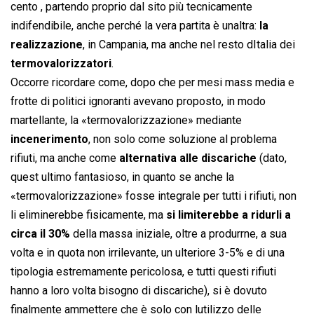
cento , partendo proprio dal sito più tecnicamente
indifendibile, anche perché la vera partita è unaltra:
la
realizzazione
, in Campania, ma anche nel resto dItalia dei
termovalorizzatori
.
Occorre ricordare come, dopo che per mesi mass media e
frotte di politici ignoranti avevano proposto, in modo
martellante, la «termovalorizzazione» mediante
incenerimento
, non solo come soluzione al problema
rifiuti, ma anche come
alternativa alle discariche
(dato,
quest ultimo fantasioso, in quanto se anche la
«termovalorizzazione» fosse integrale per tutti i rifiuti, non
li eliminerebbe fisicamente, ma
si limiterebbe a ridurli a
circa il 30%
della massa iniziale, oltre a produrrne, a sua
volta e in quota non irrilevante, un ulteriore 3-5% e di una
tipologia estremamente pericolosa, e tutti questi rifiuti
hanno a loro volta bisogno di discariche), si è dovuto
finalmente ammettere che è solo con lutilizzo delle