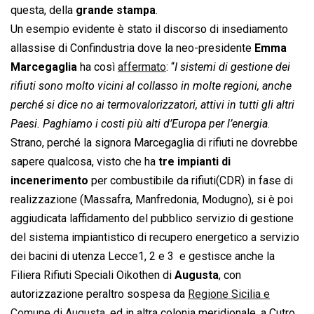
questa, della 
grande stampa
.
Un esempio evidente è stato il discorso di insediamento
allassise di Confindustria dove la neo-presidente
Emma
Marcegaglia
ha così
affermato
: “
I sistemi di gestione dei
rifiuti sono molto vicini al collasso in molte regioni, anche
perché si dice no ai termovalorizzatori, attivi in tutti gli altri
Paesi. Paghiamo i costi più alti d’Europa per l’energia
.
Strano, perché la signora Marcegaglia di rifiuti ne dovrebbe
sapere qualcosa, visto che ha
tre impianti di
incenerimento
per combustibile da rifiuti(CDR) in fase di
realizzazione (Massafra, Manfredonia, Modugno), si è poi
aggiudicata laffidamento del pubblico servizio di gestione
del sistema impiantistico di recupero energetico a servizio
dei bacini di utenza Lecce1, 2 e 3  e gestisce anche la
Filiera Rifiuti Speciali Oikothen di
Augusta
, con
autorizzazione peraltro sospesa da
Regione Sicilia e
Comune di Augusta
, ed in altra colonia meridionale, a Cutro,