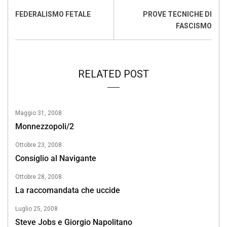
o
p
I
s
n
FEDERALISMO FETALE
PROVE TECNICHE DI
k
p
n
k
FASCISMO
RELATED POST
Maggio 31, 2008
Monnezzopoli/2
Ottobre 23, 2008
Consiglio al Navigante
Ottobre 28, 2008
La raccomandata che uccide
Luglio 25, 2008
Steve Jobs e Giorgio Napolitano