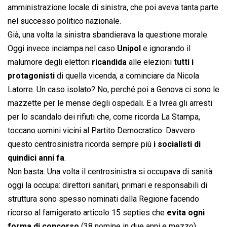
amministrazione locale di sinistra, che poi aveva tanta parte
nel successo politico nazionale.
Già, una volta la sinistra sbandierava la questione morale.
Oggi invece inciampa nel caso
Unipol
e ignorando il
malumore degli elettori
ricandida
alle elezioni
tutti i
protagonisti
di quella vicenda, a cominciare da Nicola
Latorre. Un caso isolato? No, perché poi a Genova ci sono le
mazzette per le mense degli ospedali. E a Ivrea gli arresti
per lo scandalo dei rifiuti che, come ricorda La Stampa,
toccano uomini vicini al Partito Democratico. Davvero
questo centrosinistra ricorda sempre più
i socialisti di
quindici anni fa
.
Non basta. Una volta il centrosinistra si occupava di sanità
oggi la occupa: direttori sanitari, primari e responsabili di
struttura sono spesso nominati dalla Regione facendo
ricorso al famigerato articolo 15 septies che
evita ogni
forma di concorso
(38 nomine in due anni e mezzo).