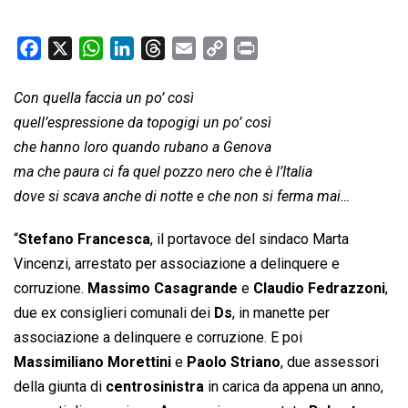
F
X
W
L
T
E
C
P
a
h
i
h
m
o
r
c
a
n
r
a
p
i
Con quella faccia un po’ così
e
t
k
e
i
y
n
quell’espressione da topogigi un po’ così
b
s
e
a
l
L
t
che hanno loro quando rubano a Genova
o
A
d
d
i
ma che paura ci fa quel pozzo nero che è l’Italia
o
p
I
s
n
dove si scava anche di notte e che non si ferma mai…
k
p
n
k
“
Stefano Francesca
, il portavoce del sindaco Marta
Vincenzi, arrestato per associazione a delinquere e
corruzione.
Massimo Casagrande
e
Claudio Fedrazzoni
,
due ex consiglieri comunali dei
Ds
, in manette per
associazione a delinquere e corruzione. E poi
Massimiliano Morettini
e
Paolo Striano
, due assessori
della giunta di
centrosinistra
in carica da appena un anno,