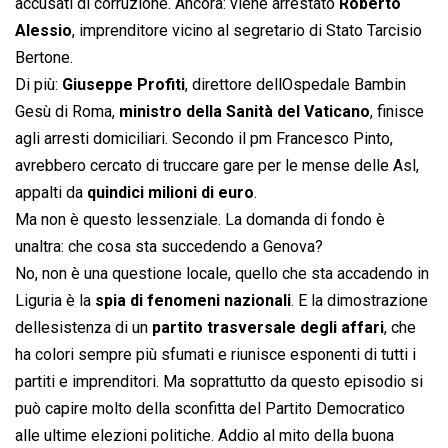
accusati di corruzione. Ancora: viene arrestato
Roberto
Alessio
, imprenditore vicino al segretario di Stato Tarcisio
Bertone.
Di più:
Giuseppe Profiti
, direttore dellOspedale Bambin
Gesù di Roma, 
ministro della Sanità del Vaticano
, finisce
agli arresti domiciliari. Secondo il pm Francesco Pinto,
avrebbero cercato di truccare gare per le mense delle Asl,
appalti da
quindici milioni di euro
.
Ma non è questo lessenziale. La domanda di fondo è
unaltra: che cosa sta succedendo a Genova?
No, non è una questione locale, quello che sta accadendo in
Liguria è la
spia di fenomeni nazionali
. E la dimostrazione
dellesistenza di un
partito trasversale degli affari
, che
ha colori sempre più sfumati e riunisce esponenti di tutti i
partiti e imprenditori. Ma soprattutto da questo episodio si
può capire molto della sconfitta del Partito Democratico
alle ultime elezioni politiche. Addio al mito della buona