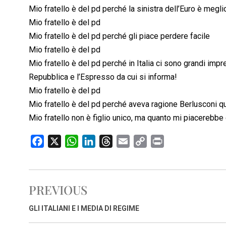
Mio fratello è del pd perché la sinistra dell’Euro è megli
Mio fratello è del pd
Mio fratello è del pd perché gli piace perdere facile
Mio fratello è del pd
Mio fratello è del pd perché in Italia ci sono grandi imp
Repubblica e l’Espresso da cui si informa!
Mio fratello è del pd
Mio fratello è del pd perché aveva ragione Berlusconi q
Mio fratello non è figlio unico, ma quanto mi piacerebbe 
F
X
W
L
T
E
C
P
a
h
i
h
m
o
r
c
a
n
r
a
p
i
e
t
k
e
i
y
n
PREVIOUS
b
s
e
a
l
L
t
o
A
d
d
i
GLI ITALIANI E I MEDIA DI REGIME
o
p
I
s
n