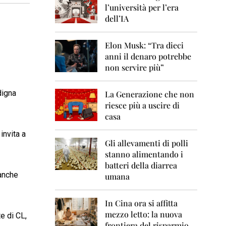
0
l’università per l’era
6
dell’IA
2
0
Elon Musk: “Tra dieci
0
anni il denaro potrebbe
7
non servire più”
2
0
digna
La Generazione che non
0
8
riesce più a uscire di
casa
2
0
invita a
0
Gli allevamenti di polli
9
stanno alimentando i
batteri della diarrea
2
 anche
umana
0
1
0
In Cina ora si affitta
mezzo letto: la nuova
e di CL,
2
frontiera del risparmio