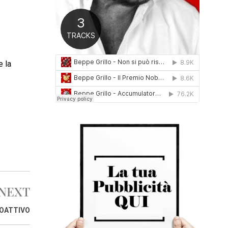
0
1
6
e la
NEXT
ROATTIVO