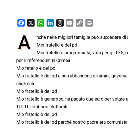
F
X
W
L
T
E
C
P
a
h
i
h
m
o
r
A
nche nelle migliori famiglie può succedere di a
c
a
n
r
a
p
i
e
Mio fratello è del pd
t
k
e
i
y
n
b
s
e
a
l
L
t
Mio fratello è progressista, vota per gli F35, 
o
A
d
d
i
per il referendum in Crimea
o
p
I
s
n
Mio fatello è del pd
k
p
n
k
Mio fratello è del pd e non abbandona gli amici, governa
casa sua
Mio fratello è del pd
Mio fratello è generoso, ha pagato due euro per votare 
TUTTI i rimborsi elettorali
Mio fratello è del pd
Mio fratello è del pd perché nostro padre era comunista e