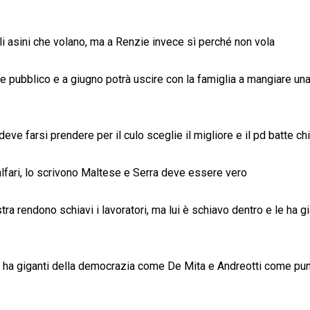
li asini che volano, ma a Renzie invece sì perché non vola
te pubblico e a giugno potrà uscire con la famiglia a mangiare un
eve farsi prendere per il culo sceglie il migliore e il pd batte c
calfari, lo scrivono Maltese e Serra deve essere vero
tra rendono schiavi i lavoratori, ma lui è schiavo dentro e le ha g
 pd ha giganti della democrazia come De Mita e Andreotti come pun