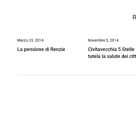
k
p
n
k
R
Marzo 23, 2014
Novembre 5, 2014
La pensione di Renzie
Civitavecchia 5 Stelle
tutela la salute dei cit