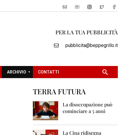
PER LA TUA PUBBLICITÀ
pubblicita@beppegrillo.it
ARCHIVIO
CONTATTI
TERRA FUTURA
2
0
La disoccupazione può
0
cominciare a 5 anni
5
2
0
La Cina ridisegna