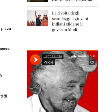
0
1
1
La rivolta degli
scarafaggi: i giovani
2
0
indiani sfidano il
1
a pizza
governo Modi
2
2
0
hiunque
1
3
2
0
1
ià
4
2
0
ti di
1
5
2