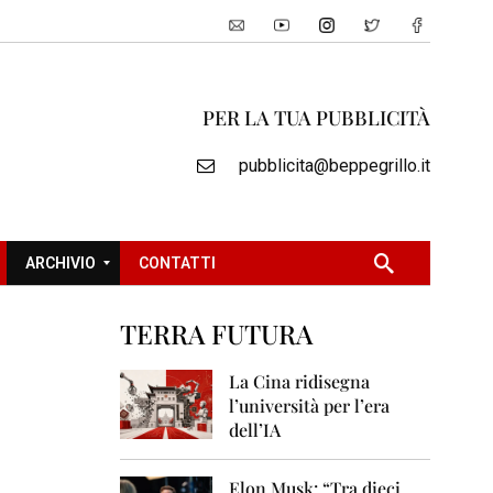
PER LA TUA PUBBLICITÀ
pubblicita@beppegrillo.it
ARCHIVIO
CONTATTI
TERRA FUTURA
2
0
La Cina ridisegna
0
l’università per l’era
5
dell’IA
2
0
Elon Musk: “Tra dieci