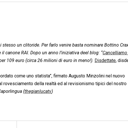
lui stesso un clitoride. Per farlo venire basta nominare Bottino Crax
 il canone RAI. Dopo un anno l’iniziativa deel blog: “
Cancelliamo 
er 109 euro (circa 26 milioni di euro in meno!).
Disdettate
, disd
 ricordato come uno statista”, firmato Augusto Minzolini nel nuovo
al rovesciamento della realtà ed al revisionismo tipici del nostro
aporlingua (
thegianlucatv
)