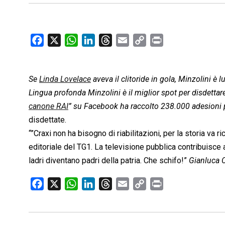
F
X
W
L
T
E
C
P
a
h
i
h
m
o
r
c
a
n
r
a
p
i
Se
Linda Lovelace
e
t
aveva il clitoride in gola, Minzolini è 
k
e
i
y
n
b
s
e
a
l
L
t
Lingua profonda Minzolini è il miglior spot per disdettare
o
A
d
d
i
canone RAI
” su Facebook ha raccolto 238.000 adesioni p
o
p
I
s
n
disdettate.
k
p
n
k
“”Craxi non ha bisogno di riabilitazioni, per la storia va
editoriale del TG1. La televisione pubblica contribuisce 
ladri diventano padri della patria. Che schifo!”
Gianluca C
F
X
W
L
T
E
C
P
a
h
i
h
m
o
r
c
a
n
r
a
p
i
e
t
k
e
i
y
n