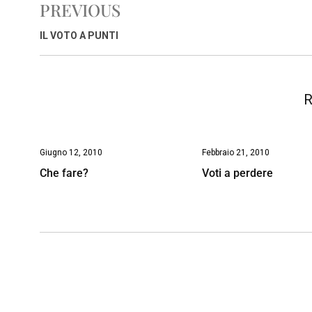
PREVIOUS
b
s
e
a
l
L
t
o
A
d
d
i
IL VOTO A PUNTI
o
p
I
s
n
k
p
n
k
R
Giugno 12, 2010
Febbraio 21, 2010
Che fare?
Voti a perdere