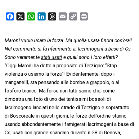
F
X
W
L
T
E
C
P
a
h
i
h
m
o
r
c
a
n
r
a
p
i
Maroni vuole usare la forza. Ma quella usata finora cos’era?
e
t
k
e
i
y
n
b
s
e
a
l
L
t
Nel commento si fa riferimento ai
lacrimogeni a base di Cs
.
o
A
d
d
i
Sono veramente
stati usati
e quali sono i loro effetti?
o
p
I
s
n
“Oggi Maroni ha detto a proposito di Terzigno: “Stop
k
p
n
k
violenza o usiamo la forza”! Evidentemente, dopo i
manganelli, sta pensando alle bombe a grappolo, o al
fosforo bianco. Ma forse non tutti sanno che, come
dimostra una foto di uno dei tantissimi bossoli di
lacrimogeno lanciati nelle strade di Terzigno e soprattutto
di Boscoreale in questi giorni, le forze dell’ordine stanno
usando abbondantemente i famigerati lacrimogeni a base di
Cs, usati con grande scandalo durante il G8 di Genova,