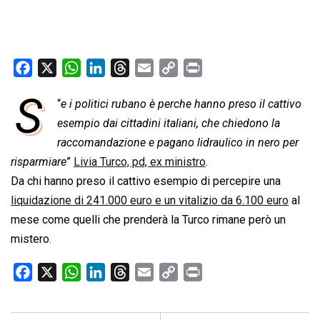
F
X
W
L
T
E
C
P
a
h
i
h
m
o
r
S
“
e i politici rubano è perche hanno preso il cattivo
c
a
n
r
a
p
i
e
esempio dai cittadini italiani, che chiedono la
t
k
e
i
y
n
b
s
e
a
l
L
t
raccomandazione e pagano lidraulico in nero per
o
A
d
d
i
risparmiare
”
Livia Turco, pd, ex ministro
.
o
p
I
s
n
Da chi hanno preso il cattivo esempio di percepire una
k
p
n
k
liquidazione di 241.000 euro e un vitalizio da 6.100 euro
al
mese come quelli che prenderà la Turco rimane però un
mistero.
F
X
W
L
T
E
C
P
a
h
i
h
m
o
r
c
a
n
r
a
p
i