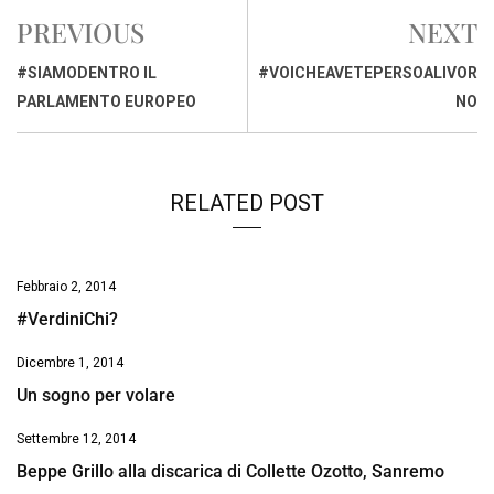
e
t
k
e
i
y
n
PREVIOUS
NEXT
b
s
e
a
l
L
t
o
A
d
d
i
#SIAMODENTRO IL
#VOICHEAVETEPERSOALIVOR
o
p
I
s
n
PARLAMENTO EUROPEO
NO
k
p
n
k
RELATED POST
Febbraio 2, 2014
#VerdiniChi?
Dicembre 1, 2014
Un sogno per volare
Settembre 12, 2014
Beppe Grillo alla discarica di Collette Ozotto, Sanremo