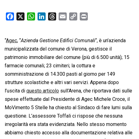
F
X
W
L
T
E
C
P
a
h
i
h
m
o
r
c
a
n
r
a
p
i
“
Agec
e
, “
Azienda Gestione Edifici Comunali
t
k
e
i
y
n
“, è un’azienda
b
s
e
a
l
L
t
municipalizzata del comune di Verona, gestisce il
o
A
d
d
i
patrimonio immobiliare del comune (più di 6.500 unità); 15
o
p
I
s
n
farmacie comunali; 23 cimiteri; la cottura e
k
p
n
k
somministrazione di 14.300 pasti al giorno per 149
strutture scolastiche e altri vari servizi. Appena dopo
l’uscita di
questo articolo
sull’Arena, che riportava dati sulle
spese effettuate dal Presidente di Agec Michele Croce, il
MoVimento 5 Stelle ha chiesto al Sindaco di fare lumi sulla
questione. L’assessore Toffali ci rispose che nessuna
irregolarità era stata evidenziata. Nello stesso momento
abbiamo chiesto accesso alla documentazione relativa alle