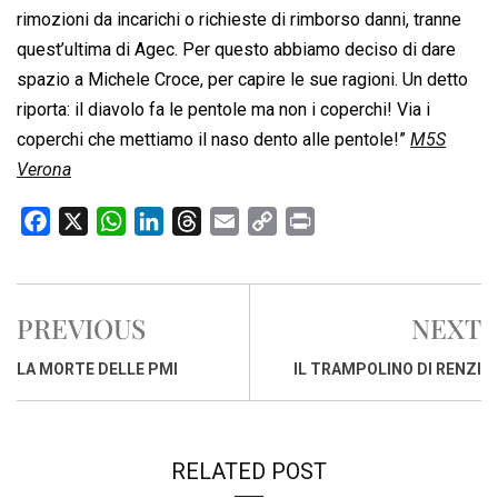
rimozioni da incarichi o richieste di rimborso danni, tranne
quest’ultima di Agec. Per questo abbiamo deciso di dare
spazio a Michele Croce, per capire le sue ragioni. Un detto
riporta: il diavolo fa le pentole ma non i coperchi! Via i
coperchi che mettiamo il naso dento alle pentole!”
M5S
Verona
F
X
W
L
T
E
C
P
a
h
i
h
m
o
r
c
a
n
r
a
p
i
e
t
k
e
i
y
n
PREVIOUS
NEXT
b
s
e
a
l
L
t
o
A
d
d
i
LA MORTE DELLE PMI
IL TRAMPOLINO DI RENZI
o
p
I
s
n
k
p
n
k
RELATED POST