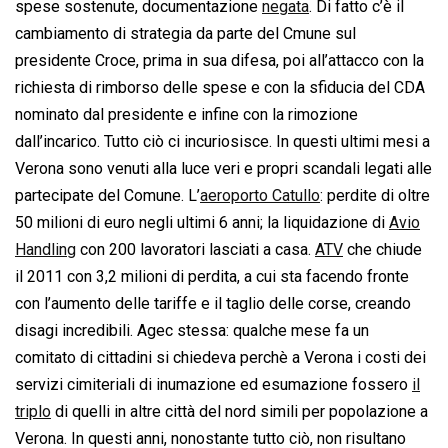
spese sostenute, documentazione
negata
. Di fatto c’è il
cambiamento di strategia da parte del Cmune sul
presidente Croce, prima in sua difesa, poi all’attacco con la
richiesta di rimborso delle spese e con la sfiducia del CDA
nominato dal presidente e infine con la rimozione
dall’incarico. Tutto ciò ci incuriosisce. In questi ultimi mesi a
Verona sono venuti alla luce veri e propri scandali legati alle
partecipate del Comune. L’
aeroporto Catullo
: perdite di oltre
50 milioni di euro negli ultimi 6 anni; la liquidazione di
Avio
Handling
con 200 lavoratori lasciati a casa.
ATV
che chiude
il 2011 con 3,2 milioni di perdita, a cui sta facendo fronte
con l’aumento delle tariffe e il taglio delle corse, creando
disagi incredibili. Agec stessa: qualche mese fa un
comitato di cittadini si chiedeva perchè a Verona i costi dei
servizi cimiteriali di inumazione ed esumazione fossero
il
triplo
di quelli in altre città del nord simili per popolazione a
Verona. In questi anni, nonostante tutto ciò, non risultano