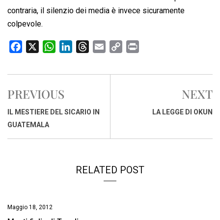
contraria, il silenzio dei media è invece sicuramente
colpevole.
F
X
W
L
T
E
C
P
a
h
i
h
m
o
r
c
a
n
r
a
p
i
e
t
k
e
i
y
n
PREVIOUS
NEXT
b
s
e
a
l
L
t
o
A
d
d
i
IL MESTIERE DEL SICARIO IN
LA LEGGE DI OKUN
o
p
I
s
n
GUATEMALA
k
p
n
k
RELATED POST
Maggio 18, 2012