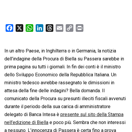
F
X
W
L
T
E
C
P
a
h
i
h
m
o
r
c
a
n
r
a
p
i
In un altro Paese, in Inghilterra o in Germania, la notizia
e
t
k
e
i
y
n
b
s
e
a
l
L
t
dell’indagine della Procura di Biella su Passera sarebbe in
o
A
d
d
i
prima pagina su tutti i giornali. In fin dei conti è il ministro
o
p
I
s
n
dello Sviluppo Economico della Repubblica Italiana. Un
k
p
n
k
ministro tedesco avrebbe rassegnato le dimissioni in
attesa della fine delle indagini? Bella domanda. Il
comunicato della Procura su presunti illeciti fiscali avvenuti
durante il periodo della sua carica di amministratore
delegato di Banca Intesa è
presente sul sito della Stampa
nell’edizione di Biella
e poco più. Sembra che non interessi
a nessuno. L’innocenza di Passera è certa fino a prova