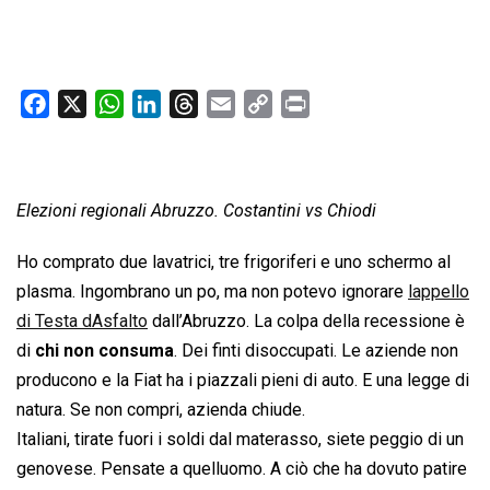
F
X
W
L
T
E
C
P
a
h
i
h
m
o
r
c
a
n
r
a
p
i
e
t
k
e
i
y
n
Elezioni regionali Abruzzo. Costantini vs Chiodi
b
s
e
a
l
L
t
o
A
d
d
i
Ho comprato due lavatrici, tre frigoriferi e uno schermo al
o
p
I
s
n
plasma. Ingombrano un po, ma non potevo ignorare
lappello
k
p
n
k
di Testa dAsfalto
dall’Abruzzo. La colpa della recessione è
di
chi non consuma
. Dei finti disoccupati. Le aziende non
producono e la Fiat ha i piazzali pieni di auto. E una legge di
natura. Se non compri, azienda chiude.
Italiani, tirate fuori i soldi dal materasso, siete peggio di un
genovese. Pensate a quelluomo. A ciò che ha dovuto patire