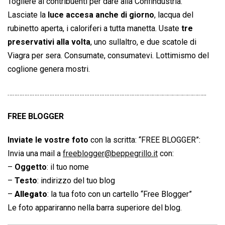
Togliere ai contribuenti per dare alla Confindustria.
Lasciate la
luce accesa anche di giorno
, lacqua del
rubinetto aperta, i caloriferi a tutta manetta. Usate
tre
preservativi alla volta
, uno sullaltro, e due scatole di
Viagra per sera. Consumate, consumatevi. Lottimismo del
coglione genera mostri.
………………………………………………………………………………………………………..
FREE BLOGGER
Inviate le vostre foto
con la scritta: “FREE BLOGGER”:
Invia una mail a
freeblogger@beppegrillo.it
con:
–
Oggetto
: il tuo nome
–
Testo
: indirizzo del tuo blog
–
Allegato
: la tua foto con un cartello “Free Blogger”
Le foto appariranno nella barra superiore del blog.