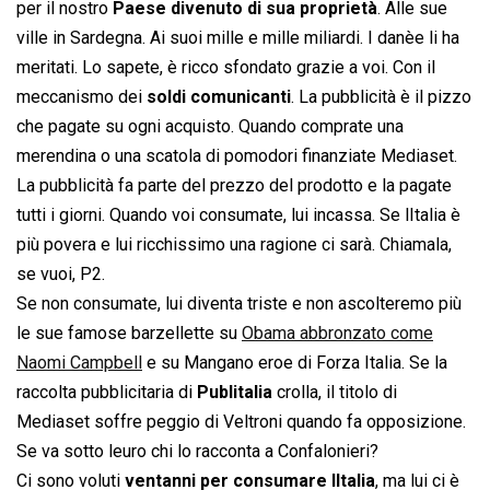
per il nostro
Paese divenuto di sua proprietà
. Alle sue
ville in Sardegna. Ai suoi mille e mille miliardi. I danèe li ha
meritati. Lo sapete, è ricco sfondato grazie a voi. Con il
meccanismo dei
soldi comunicanti
. La pubblicità è il pizzo
che pagate su ogni acquisto. Quando comprate una
merendina o una scatola di pomodori finanziate Mediaset.
La pubblicità fa parte del prezzo del prodotto e la pagate
tutti i giorni. Quando voi consumate, lui incassa. Se lItalia è
più povera e lui ricchissimo una ragione ci sarà. Chiamala,
se vuoi, P2.
Se non consumate, lui diventa triste e non ascolteremo più
le sue famose barzellette su
Obama abbronzato come
Naomi Campbell
e su Mangano eroe di Forza Italia. Se la
raccolta pubblicitaria di
Publitalia
crolla, il titolo di
Mediaset soffre peggio di Veltroni quando fa opposizione.
Se va sotto leuro chi lo racconta a Confalonieri?
Ci sono voluti
ventanni per consumare lItalia
, ma lui ci è