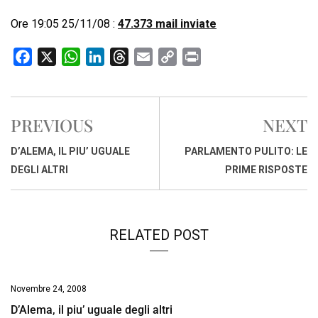
Ore 19:05 25/11/08 :
47.373 mail inviate
F
X
W
L
T
E
C
P
a
h
i
h
m
o
r
c
a
n
r
a
p
i
e
t
k
e
i
y
n
PREVIOUS
NEXT
b
s
e
a
l
L
t
o
A
d
d
i
D’ALEMA, IL PIU’ UGUALE
PARLAMENTO PULITO: LE
o
p
I
s
n
DEGLI ALTRI
PRIME RISPOSTE
k
p
n
k
RELATED POST
Novembre 24, 2008
D’Alema, il piu’ uguale degli altri