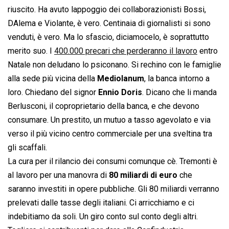
riuscito. Ha avuto lappoggio dei collaborazionisti Bossi,
DAlema e Violante, è vero. Centinaia di giornalisti si sono
venduti, è vero. Ma lo sfascio, diciamocelo, è soprattutto
merito suo. I
400.000 precari che perderanno il lavoro
entro
Natale non deludano lo psiconano. Si rechino con le famiglie
alla sede più vicina della
Mediolanum
, la banca intorno a
loro. Chiedano del signor
Ennio Doris
. Dicano che li manda
Berlusconi, il coproprietario della banca, e che devono
consumare. Un prestito, un mutuo a tasso agevolato e via
verso il più vicino centro commerciale per una sveltina tra
gli scaffali.
La cura per il rilancio dei consumi comunque cè. Tremonti è
al lavoro per una manovra di
80 miliardi di euro
che
saranno investiti in opere pubbliche. Gli 80 miliardi verranno
prelevati dalle tasse degli italiani. Ci arricchiamo e ci
indebitiamo da soli. Un giro conto sul conto degli altri.