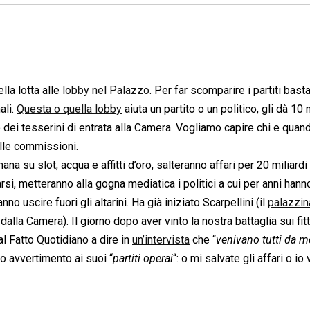
lla lotta alle
lobby nel Palazzo
. Per far scomparire i partiti bast
ali.
Questa o quella lobby
aiuta un partito o un politico, gli dà 10
o dei tesserini di entrata alla Camera. Vogliamo capire chi e qua
alle commissioni.
a su slot, acqua e affitti d’oro, salteranno affari per 20 miliardi
rsi, metteranno alla gogna mediatica i politici a cui per anni hann
o uscire fuori gli altarini. Ha già iniziato Scarpellini (il
palazzin
dalla Camera). Il giorno dopo aver vinto la nostra battaglia sui fitt
l Fatto Quotidiano a dire in
un’intervista
che “
venivano tutti da m
ro avvertimento ai suoi “
partiti operai
“: o mi salvate gli affari o io 