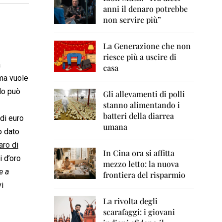
0
anni il denaro potrebbe
6
non servire più”
2
0
La Generazione che non
0
7
riesce più a uscire di
a
casa
2
 ma vuole
0
ndo può
0
Gli allevamenti di polli
8
stanno alimentando i
batteri della diarrea
 di euro
2
umana
0
o dato
0
aro di
9
In Cina ora si affitta
i d’oro
mezzo letto: la nuova
2
e a
frontiera del risparmio
0
vi
1
0
La rivolta degli
scarafaggi: i giovani
2