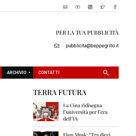
PER LA TUA PUBBLICITÀ
pubblicita@beppegrillo.it
ARCHIVIO
CONTATTI
TERRA FUTURA
2
0
La Cina ridisegna
0
l’università per l’era
5
dell’IA
2
0
Elon Musk: “Tra dieci