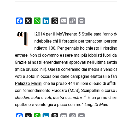
F
X
W
L
T
E
C
P
a
h
i
h
m
o
r
“I
l 2014 per il MoVimento 5 Stelle sarà l’anno de
c
a
n
r
a
p
i
e
indebolire chi li foraggia per tornaconti person
t
k
e
i
y
n
b
s
e
a
l
L
t
indietro 100. Per gennaio ho chiesto il riordin
o
A
d
d
i
entrare. Non ci dovranno essere mai più lobbisti fuori d
o
p
I
s
n
Grazie ai nostri emendamenti approvati nell’ultima settiman
k
p
n
k
(mica bruscolini!). Questi correranno dai media a vendica
voti e soldi in occasione delle campagne elettorali e farann
Palazzo Marini
che ha preso 444 milioni di euro di affitti 
con l’emendamento Fraccaro (M5S), Scarpellini è corso a
chiedere soldi e voti, destra e sinistra…
“. E’ un primo chia
sputtano e venite giù a picco con me.”
Luigi Di Maio
F
X
W
L
T
E
C
P