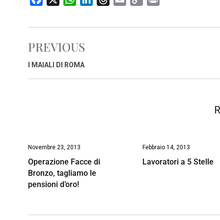
a
h
i
h
m
o
r
c
a
n
r
a
p
i
e
t
k
e
i
y
n
PREVIOUS
b
s
e
a
l
L
t
o
A
d
d
i
I MAIALI DI ROMA
o
p
I
s
n
k
p
n
k
R
Novembre 23, 2013
Febbraio 14, 2013
Operazione Facce di
Lavoratori a 5 Stelle
Bronzo, tagliamo le
pensioni d’oro!