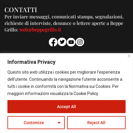
CONTATTI
Per inviare messaggi, comunicati stampa, segnalazioni,
richieste di interviste, denunce o lettere aperte a Beppe
Grillo:
web@beppegrillo.it
PUBBLICITA'
Informativa Privacy
Per la tua pubblicità su questo Blog:
Questo sito web utilizza i cookies per migliorare l'esperienza
pubblicita@beppegrillo.it
dell'utente. Continuando la navigazione l'utente acconsente a
tutti i cookie in conformità con la Normativa sui Cookies. Per
HOMEPAGE
COOKIE POLICY
PRIVACY POLICY
CONTATTI
maggiori informazioni visualizza la
Cookie Policy
Accept All
© Copyright 2026 - Il Blog di Beppe Grillo. All Rights Reserved - Powered by
happygrafic.com
Customize
Reject All