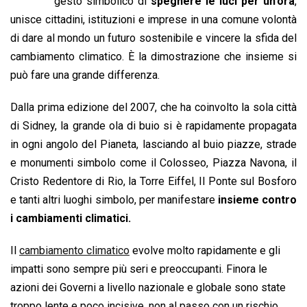
b
s
e
a
l
L
t
gesto simbolico di
spegnere le luci per un’ora
,
o
A
d
d
i
unisce cittadini, istituzioni e imprese in una comune volontà
o
p
I
s
n
di dare al mondo un futuro sostenibile e vincere la sfida del
k
p
n
k
cambiamento climatico. È la dimostrazione che insieme si
può fare una grande differenza.
Dalla prima edizione del 2007, che ha coinvolto la sola città
di Sidney, la grande ola di buio si è rapidamente propagata
in ogni angolo del Pianeta, lasciando al buio piazze, strade
e monumenti simbolo come il Colosseo, Piazza Navona, il
Cristo Redentore di Rio, la Torre Eiffel, Il Ponte sul Bosforo
e tanti altri luoghi simbolo, per manifestare
insieme contro
i cambiamenti climatici.
Il
cambiamento climatico
evolve molto rapidamente e gli
impatti sono sempre più seri e preoccupanti. Finora le
azioni dei Governi a livello nazionale e globale sono state
troppo lente e poco incisive, non al passo con un rischio