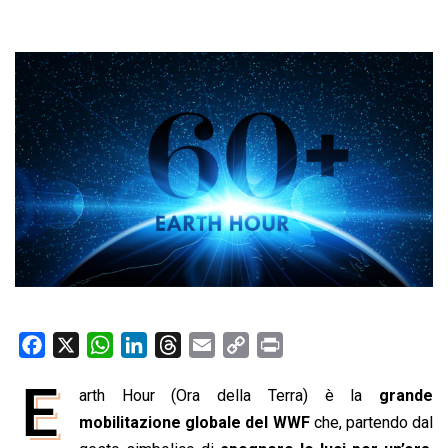
F
X
W
L
T
E
C
P
a
h
i
h
m
o
r
E
arth Hour (Ora della Terra) è la
grande
c
a
n
r
a
p
i
e
mobilitazione globale del WWF
t
k
e
i
y
n
che, partendo dal