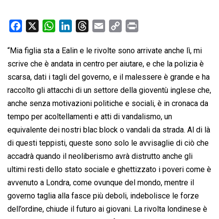
F
X
W
L
T
E
C
P
a
h
i
h
m
o
r
“Mia figlia sta a Ealin e le rivolte sono arrivate anche lì, mi
c
a
n
r
a
p
i
scrive che è andata in centro per aiutare, e che la polizia è
e
t
k
e
i
y
n
b
s
e
a
l
L
t
scarsa, dati i tagli del governo, e il malessere è grande e ha
o
A
d
d
i
raccolto gli attacchi di un settore della gioventù inglese che,
o
p
I
s
n
anche senza motivazioni politiche e sociali, è in cronaca da
k
p
n
k
tempo per acoltellamenti e atti di vandalismo, un
equivalente dei nostri blac block o vandali da strada. Al di là
di questi teppisti, queste sono solo le avvisaglie di ciò che
accadrà quando il neoliberismo avrà distrutto anche gli
ultimi resti dello stato sociale e ghettizzato i poveri come è
avvenuto a Londra, come ovunque del mondo, mentre il
governo taglia alla fasce più deboli, indebolisce le forze
dell’ordine, chiude il futuro ai giovani. La rivolta londinese è