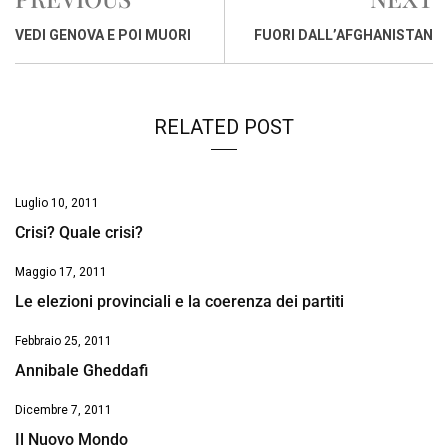
b
s
e
a
l
L
t
o
A
d
d
i
VEDI GENOVA E POI MUORI
FUORI DALL’AFGHANISTAN
o
p
I
s
n
k
p
n
k
RELATED POST
Luglio 10, 2011
Crisi? Quale crisi?
Maggio 17, 2011
Le elezioni provinciali e la coerenza dei partiti
Febbraio 25, 2011
Annibale Gheddafi
Dicembre 7, 2011
Il Nuovo Mondo