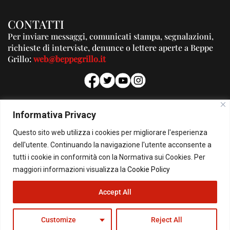
CONTATTI
Per inviare messaggi, comunicati stampa, segnalazioni,
richieste di interviste, denunce o lettere aperte a Beppe
Grillo:
web@beppegrillo.it
PUBBLICITA'
Informativa Privacy
Per la tua pubblicità su questo Blog:
Questo sito web utilizza i cookies per migliorare l'esperienza
pubblicita@beppegrillo.it
dell'utente. Continuando la navigazione l'utente acconsente a
tutti i cookie in conformità con la Normativa sui Cookies. Per
HOMEPAGE
COOKIE POLICY
PRIVACY POLICY
CONTATTI
maggiori informazioni visualizza la
Cookie Policy
Accept All
© Copyright 2026 - Il Blog di Beppe Grillo. All Rights Reserved - Powered by
happygrafic.com
Customize
Reject All