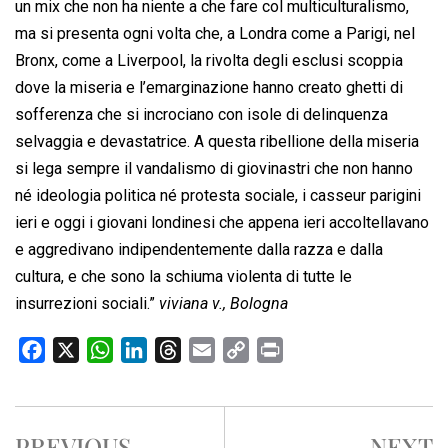
un mix che non ha niente a che fare col multiculturalismo,
ma si presenta ogni volta che, a Londra come a Parigi, nel
Bronx, come a Liverpool, la rivolta degli esclusi scoppia
dove la miseria e l’emarginazione hanno creato ghetti di
sofferenza che si incrociano con isole di delinquenza
selvaggia e devastatrice. A questa ribellione della miseria
si lega sempre il vandalismo di giovinastri che non hanno
né ideologia politica né protesta sociale, i casseur parigini
ieri e oggi i giovani londinesi che appena ieri accoltellavano
e aggredivano indipendentemente dalla razza e dalla
cultura, e che sono la schiuma violenta di tutte le
insurrezioni sociali.”
viviana v., Bologna
F
X
W
L
T
E
C
P
a
h
i
h
m
o
r
c
a
n
r
a
p
i
e
t
k
e
i
y
n
PREVIOUS
NEXT