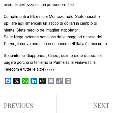
avere la certezza di non possedere Fiat.
Complimenti a Elkann e a Montezemolo. Siete riusciti a
spillare agli americani un sacco di dollari in cambio di
niente. Siete meglio dei magliari napoletani.
Se le Nega-aziende sono una delle maggiori risorse del
Paese, il nuovo miracolo economico dell’Italia è assicurato.
Statunitensi, Giapponesi, Cinesi, quanto siete disposti a
pagare perchè ci teniamo la Parmalat, la Fininvest, la
Telecom e tutte le altre?????
F
X
W
L
T
E
C
P
a
h
i
h
m
o
r
c
a
n
r
a
p
i
e
t
k
e
i
y
n
PREVIOUS
NEXT
b
s
e
a
l
L
t