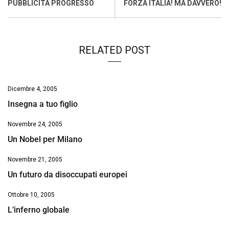
o
A
d
d
i
PUBBLICITÀ PROGRESSO
FORZA ITALIA! MA DAVVERO!
o
p
I
s
n
k
p
n
k
RELATED POST
Dicembre 4, 2005
Insegna a tuo figlio
Novembre 24, 2005
Un Nobel per Milano
Novembre 21, 2005
Un futuro da disoccupati europei
Ottobre 10, 2005
L’inferno globale