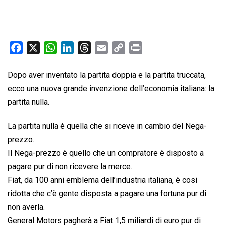
F
X
W
L
T
E
C
P
a
h
i
h
m
o
r
c
a
n
r
a
p
i
Dopo aver inventato la partita doppia e la partita truccata,
e
t
k
e
i
y
n
ecco una nuova grande invenzione dell’economia italiana: la
b
s
e
a
l
L
t
partita nulla.
o
A
d
d
i
La partita nulla è quella che si riceve in cambio del Nega-
o
p
I
s
n
k
p
n
k
prezzo.
Il Nega-prezzo è quello che un compratore è disposto a
pagare pur di non ricevere la merce.
Fiat, da 100 anni emblema dell’industria italiana, è cosi
ridotta che c’è gente disposta a pagare una fortuna pur di
non averla.
General Motors pagherà a Fiat 1,5 miliardi di euro pur di