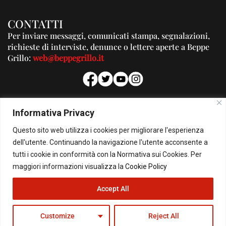
CONTATTI
Per inviare messaggi, comunicati stampa, segnalazioni,
richieste di interviste, denunce o lettere aperte a Beppe
Grillo:
web@beppegrillo.it
PUBBLICITA'
Informativa Privacy
Per la tua pubblicità su questo Blog:
Questo sito web utilizza i cookies per migliorare l'esperienza
pubblicita@beppegrillo.it
dell'utente. Continuando la navigazione l'utente acconsente a
tutti i cookie in conformità con la Normativa sui Cookies. Per
HOMEPAGE
COOKIE POLICY
PRIVACY POLICY
CONTATTI
maggiori informazioni visualizza la
Cookie Policy
Accept All
© Copyright 2026 - Il Blog di Beppe Grillo. All Rights Reserved - Powered by
happygrafic.com
Customize
Reject All