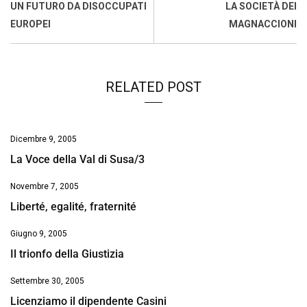
o
A
d
d
i
UN FUTURO DA DISOCCUPATI
LA SOCIETÀ DEI
o
p
I
s
n
EUROPEI
MAGNACCIONI
k
p
n
k
RELATED POST
Dicembre 9, 2005
La Voce della Val di Susa/3
Novembre 7, 2005
Liberté, egalité, fraternité
Giugno 9, 2005
Il trionfo della Giustizia
Settembre 30, 2005
Licenziamo il dipendente Casini