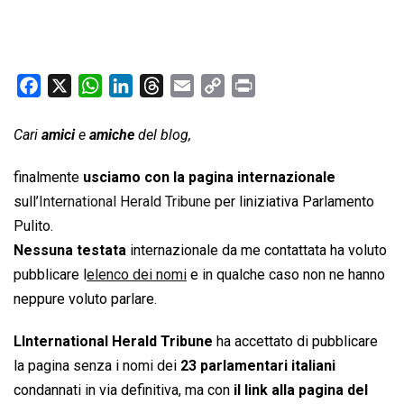
F
X
W
L
T
E
C
P
a
h
i
h
m
o
r
c
a
n
r
a
p
i
Cari
amici
e
amiche
del blog,
e
t
k
e
i
y
n
finalmente
usciamo con la pagina internazionale
b
s
e
a
l
L
t
sull’
International Herald Tribune
per liniziativa Parlamento
o
A
d
d
i
Pulito.
o
p
I
s
n
k
p
n
k
Nessuna testata
internazionale da me contattata ha voluto
pubblicare l
elenco dei nomi
e in qualche caso non ne hanno
neppure voluto parlare.
LInternational Herald Tribune
ha accettato di pubblicare
la pagina senza i nomi dei
23 parlamentari italiani
condannati in via definitiva, ma con
il link alla pagina del